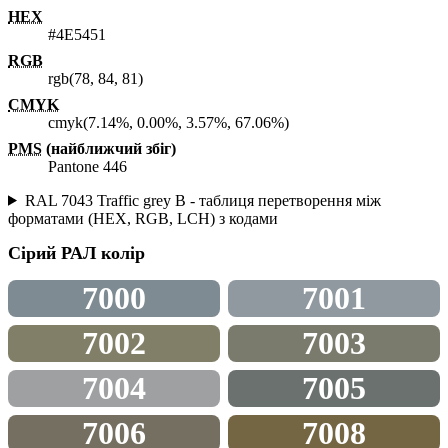
HEX
#4E5451
RGB
rgb(78, 84, 81)
CMYK
cmyk(7.14%, 0.00%, 3.57%, 67.06%)
PMS
(найближчий збіг)
Pantone 446
RAL 7043 Traffic grey B - таблиця перетворення між
форматами (HEX, RGB, LCH) з кодами
Сірий
РАЛ колір
7000
7001
7002
7003
7004
7005
7006
7008