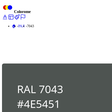
Colorome
🏠️
РАЛ
7043