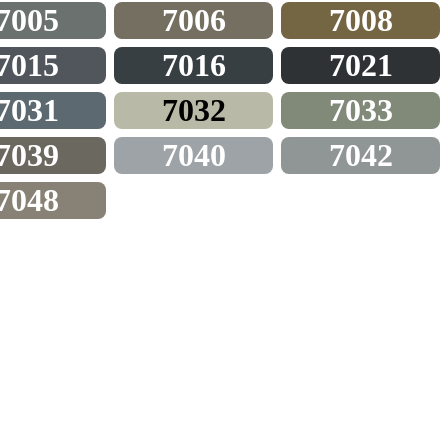
7005
7006
7008
7015
7016
7021
7031
7032
7033
7039
7040
7042
7048