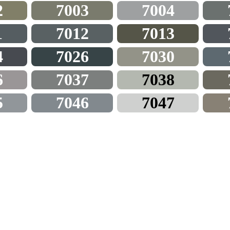
2
7003
7004
1
7012
7013
4
7026
7030
6
7037
7038
5
7046
7047