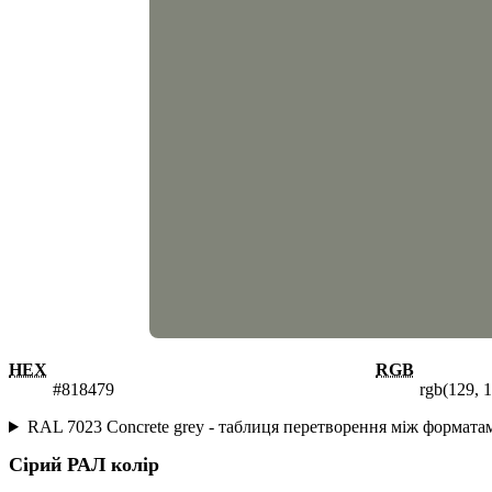
HEX
RGB
#818479
rgb(129, 
RAL 7023 Concrete grey - таблиця перетворення між формат
Сірий
РАЛ колір