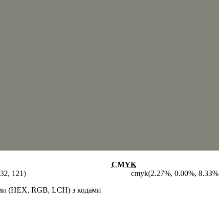
CMYK
132, 121)
cmyk(2.27%, 0.00%, 8.33%
ами (HEX, RGB, LCH) з кодами