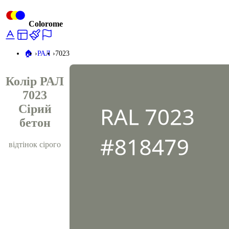
Colorome
🏠️
РАЛ
7023
Колір РАЛ
7023
Сірий
бетон
відтінок сірого