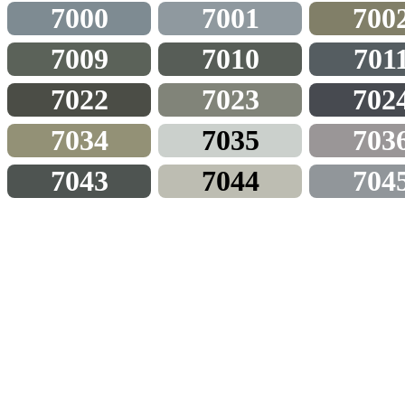
7000
7001
700
7009
7010
701
7022
7023
702
7034
7035
703
7043
7044
704