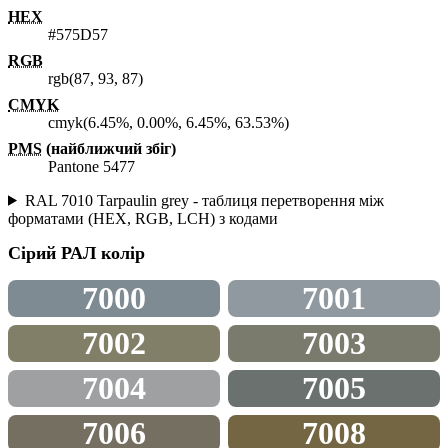
HEX
#575D57
RGB
rgb(87, 93, 87)
CMYK
cmyk(6.45%, 0.00%, 6.45%, 63.53%)
PMS
(найближчий збіг)
Pantone 5477
RAL 7010 Tarpaulin grey - таблиця перетворення між
форматами (HEX, RGB, LCH) з кодами
Сірий
РАЛ колір
7000
7001
7002
7003
7004
7005
7006
7008