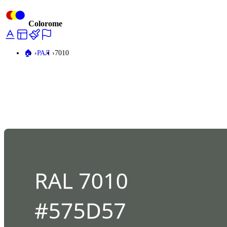
Colorome
🏠️
РАЛ
7010