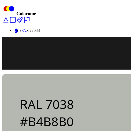
Colorome
🏠️
РАЛ
7038