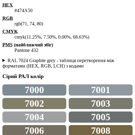
HEX
#474A50
RGB
rgb(71, 74, 80)
CMYK
cmyk(11.25%, 7.50%, 0.00%, 68.63%)
PMS
(найближчий збіг)
Pantone 432
RAL 7024 Graphite grey - таблиця перетворення між
форматами (HEX, RGB, LCH) з кодами
Сірий
РАЛ колір
7000
7001
7002
7003
7004
7005
7006
7008