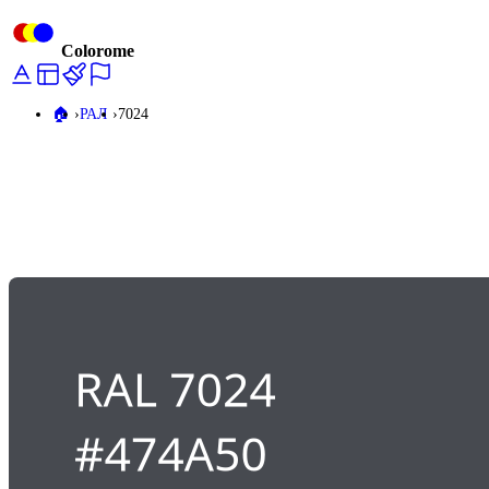
Colorome
🏠️
РАЛ
7024