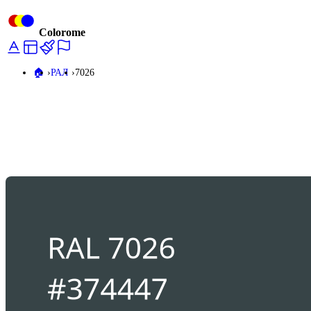
Colorome
🏠️
РАЛ
7026