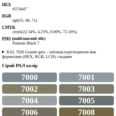
HEX
#374447
RGB
rgb(55, 68, 71)
CMYK
cmyk(22.54%, 4.23%, 0.00%, 72.16%)
PMS
(найближчий збіг)
Pantone Black 7
RAL 7026 Granite grey - таблиця перетворення між
форматами (HEX, RGB, LCH) з кодами
Сірий
РАЛ колір
7000
7001
7002
7003
7004
7005
7006
7008