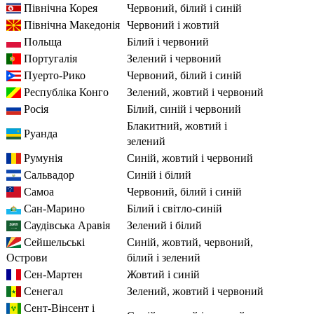
Північна Корея
червоний, білий і синій
Північна Македонія
червоний і жовтий
Польща
білий і червоний
Португалія
зелений і червоний
Пуерто-Рико
червоний, білий і синій
Республіка Конго
зелений, жовтий і червоний
Росія
білий, синій і червоний
блакитний, жовтий і
Руанда
зелений
Румунія
синій, жовтий і червоний
Сальвадор
синій і білий
Самоа
червоний, білий і синій
Сан-Марино
білий і світло-синій
Саудівська Аравія
зелений і білий
Сейшельські
синій, жовтий, червоний,
Острови
білий і зелений
Сен-Мартен
жовтий і синій
Сенегал
зелений, жовтий і червоний
Сент-Вінсент і