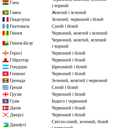
Гана
і чорний
Гаяна
жовтий і зелений
Гваделупа
зелений, червоний і білий
Гватемала
синій і білий
Гвінея
червоний, жовтий і зелений
червоний, жовтий, зелений
Гвінея-Бісау
і чорний
Гернсі
червоний і білий
Гібралтар
червоний і білий
Гондурас
бірюзовий і білий
Гонконг
червоний і білий
Гренада
зелений, жовтий і червоний
Греція
синій і білий
Грузія
червоний і білий
Гуам
індиго і червоний
Данія
червоний і білий
Джерсі
червоний і білий
світло-синій, зелений, білий
Джибуті
і червоний