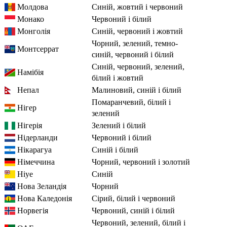
Молдова
синій, жовтий і червоний
Монако
червоний і білий
Монголія
синій, червоний і жовтий
чорний, зелений, темно-
Монтсеррат
синій, червоний і білий
синій, червоний, зелений,
Намібія
білий і жовтий
Непал
малиновий, синій і білий
помаранчевий, білий і
Нігер
зелений
Нігерія
зелений і білий
Нідерланди
червоний і білий
Нікарагуа
синій і білий
Німеччина
чорний, червоний і золотий
Ніуе
синій
Нова Зеландія
чорний
Нова Каледонія
сірий, білий і червоний
Норвегія
червоний, синій і білий
червоний, зелений, білий і