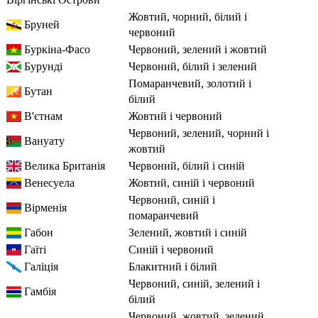
жовтий, чорний, білий і
Бруней
червоний
Буркіна-Фасо
червоний, зелений і жовтий
Бурунді
червоний, білий і зелений
помаранчевий, золотий і
Бутан
білий
В'єтнам
жовтий і червоний
червоний, зелений, чорний і
Вануату
жовтий
Велика Британія
червоний, білий і синій
Венесуела
жовтий, синій і червоний
червоний, синій і
Вірменія
помаранчевий
Габон
зелений, жовтий і синій
Гаїті
синій і червоний
Галіція
блакитний і білий
червоний, синій, зелений і
Гамбія
білий
червоний, жовтий, зелений