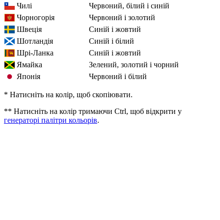
Чилі
червоний, білий і синій
Чорногорія
червоний і золотий
Швеція
синій і жовтий
Шотландія
синій і білий
Шрі-Ланка
синій і жовтий
Ямайка
зелений, золотий і чорний
Японія
червоний і білий
* Натисніть на колір, щоб скопіювати.
** Натисніть на колір тримаючи Ctrl, щоб відкрити у
генераторі палітри кольорів
.