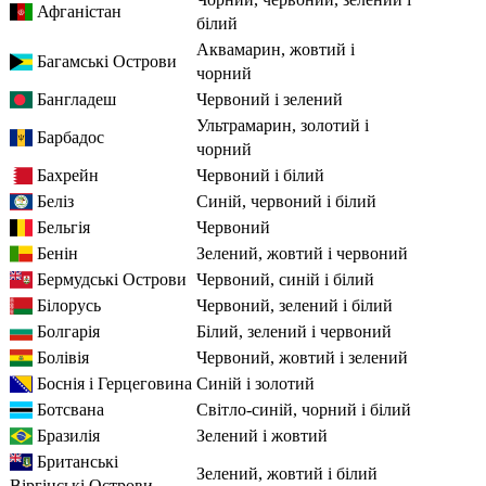
Афганістан
білий
аквамарин, жовтий і
Багамські Острови
чорний
Бангладеш
червоний і зелений
ультрамарин, золотий і
Барбадос
чорний
Бахрейн
червоний і білий
Беліз
синій, червоний і білий
Бельгія
червоний
Бенін
зелений, жовтий і червоний
Бермудські Острови
червоний, синій і білий
Білорусь
червоний, зелений і білий
Болгарія
білий, зелений і червоний
Болівія
червоний, жовтий і зелений
Боснія і Герцеговина
синій і золотий
Ботсвана
світло-синій, чорний і білий
Бразилія
зелений і жовтий
Британські
зелений, жовтий і білий
Віргінські Острови