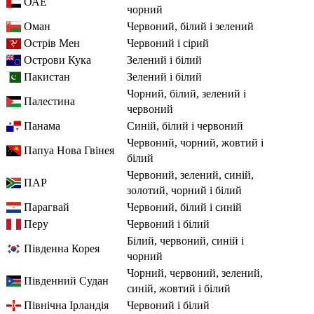
ОАЕ
чорний
Оман
червоний, білий і зелений
Острів Мен
червоний і сірий
Острови Кука
зелений і білий
Пакистан
зелений і білий
чорний, білий, зелений і
Палестина
червоний
Панама
синій, білий і червоний
червоний, чорний, жовтий і
Папуа Нова Гвінея
білий
червоний, зелений, синій,
ПАР
золотий, чорний і білий
Парагвай
червоний, білий і синій
Перу
червоний і білий
білий, червоний, синій і
Південна Корея
чорний
чорний, червоний, зелений,
Південний Судан
синій, жовтий і білий
Північна Ірландія
червоний і білий