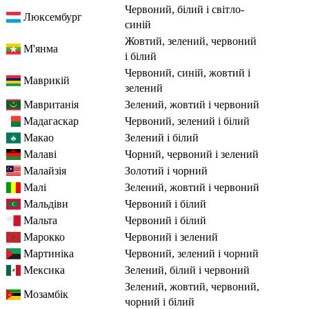
червоний, білий і світло-
Люксембург
синій
жовтий, зелений, червоний
М'янма
і білий
червоний, синій, жовтий і
Маврикій
зелений
Мавританія
зелений, жовтий і червоний
Мадагаскар
червоний, зелений і білий
Макао
зелений і білий
Малаві
чорний, червоний і зелений
Малайзія
золотий і чорний
Малі
зелений, жовтий і червоний
Мальдіви
червоний і білий
Мальта
червоний і білий
Марокко
червоний і зелений
Мартиніка
червоний, зелений і чорний
Мексика
зелений, білий і червоний
зелений, жовтий, червоний,
Мозамбік
чорний і білий