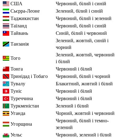
США
червоний, білий і синій
Сьєрра-Леоне
зелений, білий і синій
Таджикистан
червоний, білий і зелений
Таїланд
червоний, білий і синій
Тайвань
синій, білий і червоний
зелений, жовтий, синій і
Танзанія
чорний
зелений, жовтий, червоний
Того
і білий
Тонга
червоний і білий
Тринідад і Тобаго
червоний, білий і чорний
Тувалу
блакитний, жовтий і білий
Туніс
червоний і білий
Туреччина
червоний і білий
Туркменістан
зелений і білий
Уганда
чорний, жовтий і червоний
червоний, білий і темно-
Угорщина
зелений
Уельс
червоний, зелений і білий