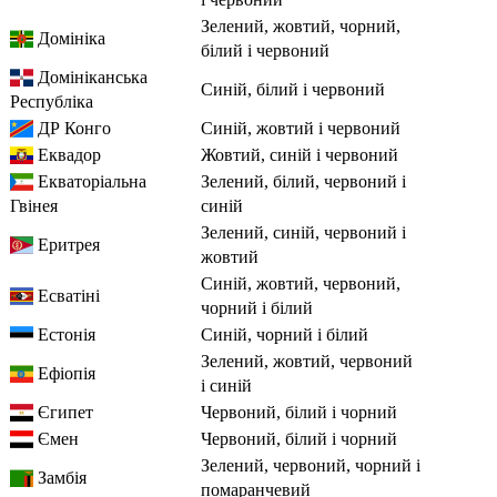
зелений, жовтий, чорний,
Домініка
білий і червоний
Домініканська
синій, білий і червоний
Республіка
ДР Конго
синій, жовтий і червоний
Еквадор
жовтий, синій і червоний
Екваторіальна
зелений, білий, червоний і
Гвінея
синій
зелений, синій, червоний і
Еритрея
жовтий
синій, жовтий, червоний,
Есватіні
чорний і білий
Естонія
синій, чорний і білий
зелений, жовтий, червоний
Ефіопія
і синій
Єгипет
червоний, білий і чорний
Ємен
червоний, білий і чорний
зелений, червоний, чорний і
Замбія
помаранчевий