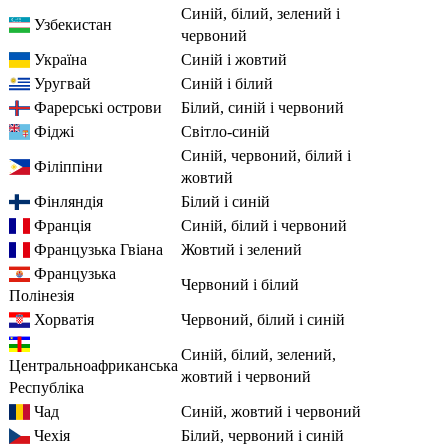
синій, білий, зелений і
Узбекистан
червоний
Україна
синій і жовтий
Уругвай
синій і білий
Фарерські острови
білий, синій і червоний
Фіджі
світло-синій
синій, червоний, білий і
Філіппіни
жовтий
Фінляндія
білий і синій
Франція
синій, білий і червоний
Французька Гвіана
жовтий і зелений
Французька
червоний і білий
Полінезія
Хорватія
червоний, білий і синій
синій, білий, зелений,
Центральноафриканська
жовтий і червоний
Республіка
Чад
синій, жовтий і червоний
Чехія
білий, червоний і синій