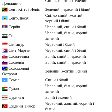
синій, жовтий і зелений
Гренадини
Сент-Кіттс і Невіс
зелений, червоний і білий
світло-синій, жовтий,
Сент-Люсія
чорний і білий
Сербія
червоний, синій і білий
червоний, білий, чорний і
Сирія
зелений
Сінгапур
червоний і білий
Сінт-Мартен
червоний, синій і білий
Словаччина
білий, синій і червоний
Словенія
білий, синій і червоний
Соломонові
зелений, жовтий і синій
Острови
Сомалі
синій і білий
червоний, білий, чорний і
Судан
зелений
Суринам
білий і зелений
червоний, жовтий, чорний і
Східний Тимор
білий