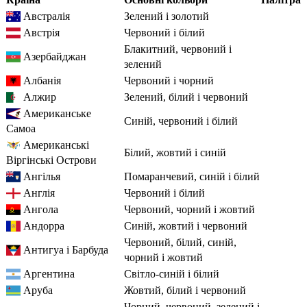
Австралія
зелений і золотий
Австрія
червоний і білий
блакитний, червоний і
Азербайджан
зелений
Албанія
червоний і чорний
Алжир
зелений, білий і червоний
Американське
синій, червоний і білий
Самоа
Американські
білий, жовтий і синій
Віргінські Острови
Ангілья
помаранчевий, синій і білий
Англія
червоний і білий
Ангола
червоний, чорний і жовтий
Андорра
синій, жовтий і червоний
червоний, білий, синій,
Антигуа і Барбуда
чорний і жовтий
Аргентина
світло-синій і білий
Аруба
жовтий, білий і червоний
чорний, червоний, зелений і