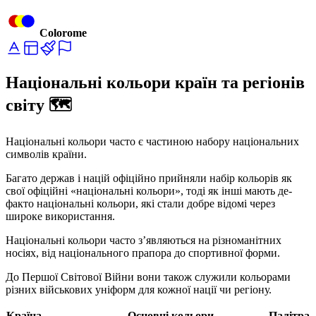
Colorome
Національні кольори країн та регіонів
світу 🗺️
Національні кольори часто є частиною набору національних
символів країни.
Багато держав і націй офіційно прийняли набір кольорів як
свої офіційні «національні кольори», тоді як інші мають де-
факто національні кольори, які стали добре відомі через
широке використання.
Національні кольори часто з’являються на різноманітних
носіях, від національного прапора до спортивної форми.
До Першої Світової Війни вони також служили кольорами
різних військових уніформ для кожної нації чи регіону.
Країна
Основні кольори
Палітра