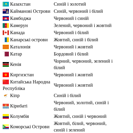
Казахстан
синій і золотий
Кайманові Острови
синій, червоний і білий
Камбоджа
червоний і синій
Камерун
зелений, червоний і жовтий
Канада
червоний і білий
Канарські острови
жовтий, синій і білий
Каталонія
червоний і жовтий
Катар
бордовий і білий
чорний, червоний, зелений і
Кенія
білий
Киргизстан
червоний і жовтий
Китайська Народна
червоний і жовтий
Республіка
Кіпр
синій і білий
червоний, золотий, синій і
Кірибаті
білий
Колумбія
жовтий, синій і червоний
жовтий, білий, червоний,
Коморські Острови
синій і зелений