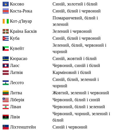
Косово
синій, золотий і білий
Коста-Рика
синій, білий і червоний
помаранчевий, білий і
Кот-д'Івуар
зелений
Країна Басків
зелений і червоний
Куба
синій, білий і червоний
зелений, білий, червоний і
Кувейт
чорний
Кюрасао
синій, жовтий і білий
Лаос
червоний, синій і білий
Латвія
карміновий і білий
синій, білий, зелений і
Лесото
чорний
Литва
жовтий, зелений і червоний
Ліберія
червоний, білий і синій
Ліван
червоний, білий і зелений
червоний, чорний, зелений і
Лівія
білий
Ліхтенштейн
синій і червоний