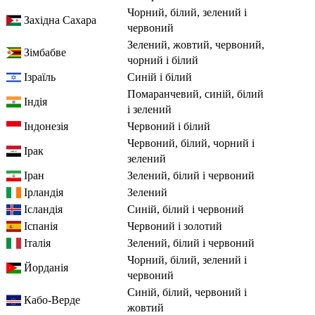
чорний, білий, зелений і
Західна Сахара
червоний
зелений, жовтий, червоний,
Зімбабве
чорний і білий
Ізраїль
синій і білий
помаранчевий, синій, білий
Індія
і зелений
Індонезія
червоний і білий
червоний, білий, чорний і
Ірак
зелений
Іран
зелений, білий і червоний
Ірландія
зелений
Ісландія
синій, білий і червоний
Іспанія
червоний і золотий
Італія
зелений, білий і червоний
чорний, білий, зелений і
Йорданія
червоний
синій, білий, червоний і
Кабо-Верде
жовтий