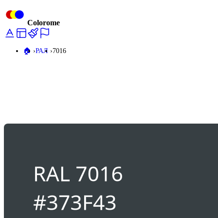
Colorome
🏠️
РАЛ
7016