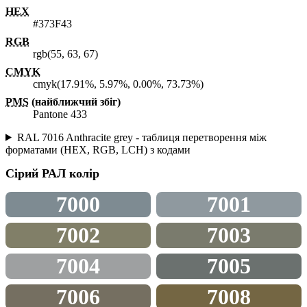
HEX
#373F43
RGB
rgb(55, 63, 67)
CMYK
cmyk(17.91%, 5.97%, 0.00%, 73.73%)
PMS
(найближчий збіг)
Pantone 433
RAL 7016 Anthracite grey - таблиця перетворення між
форматами (HEX, RGB, LCH) з кодами
Сірий
РАЛ колір
7000
7001
7002
7003
7004
7005
7006
7008