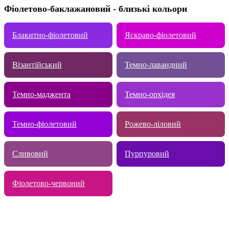
Фіолетово-баклажановий - близькі кольори
Блакитно-фіолетовий
Яскраво-фіолетовий
Візантійський
Темно-лавандний
Темно-маджента
Темно-oрхідея
Темно-фіолетовий
Рожево-ліловий
Сливовий
Пурпуровий
Фіолетово-червоний