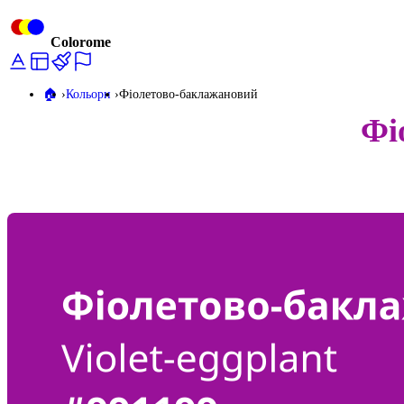
Colorome
🏠️
Кольори
Фіолетово-баклажановий
Фі