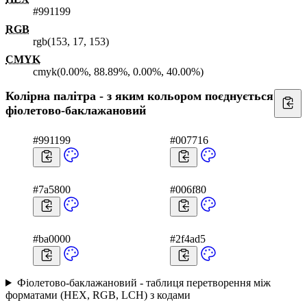
#991199
RGB
rgb(153, 17, 153)
CMYK
cmyk(0.00%, 88.89%, 0.00%, 40.00%)
Колірна палітра - з яким кольором поєднується
фіолетово-баклажановий
#991199
#007716
#7a5800
#006f80
#ba0000
#2f4ad5
Фіолетово-баклажановий - таблиця перетворення між
форматами (HEX, RGB, LCH) з кодами