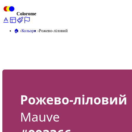
Colorome
🏠️
Кольори
Рожево-ліловий