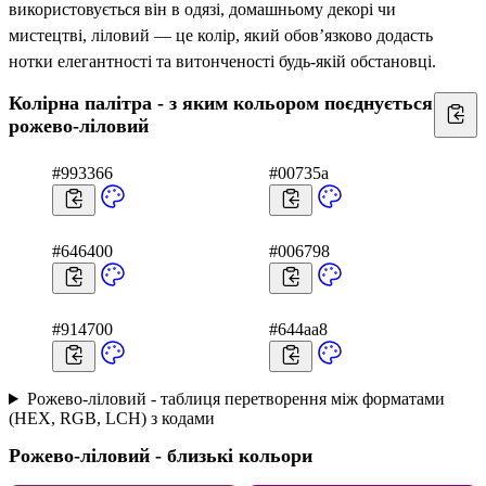
використовується він в одязі, домашньому декорі чи
мистецтві, ліловий — це колір, який обов’язково додасть
нотки елегантності та витонченості будь-якій обстановці.
Колірна палітра - з яким кольором поєднується
рожево-ліловий
#993366
#00735a
#646400
#006798
#914700
#644aa8
Рожево-ліловий - таблиця перетворення між форматами
(HEX, RGB, LCH) з кодами
Рожево-ліловий - близькі кольори