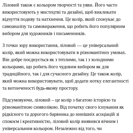
Ліловий також є кольором творчості та уяви. Його часто
використовують у мистецтві та дизайні, щоб викликати
відчуття подиву та натхнення. Це колір, який спонукає до
самоаналізу та самовираження, що робить його популярним
вибором для художників і письменників.
З точки зору використання, ліловий — це універсальний
колір, який можна використовувати в різноманітних умовах.
Він добре поєднується як з теплими, так і з холодними
кольорами, що робить його чудовим вибором як для
традиційного, так і для сучасного дизайну. Це також колір,
який можна використовувати, щоб додати нотку елегантності
та витонченості будь-якому простору.
Підсумовуючи, ліловий – це колір з багатою історією та
різноманітною символікою. Від початку свого існування як
рідкісного та дорогого барвника до нинішніх асоціацій зі
спокоєм і креативністю, ліловий колір виявився вічним і
універсальним кольором. Незалежно від того, чи