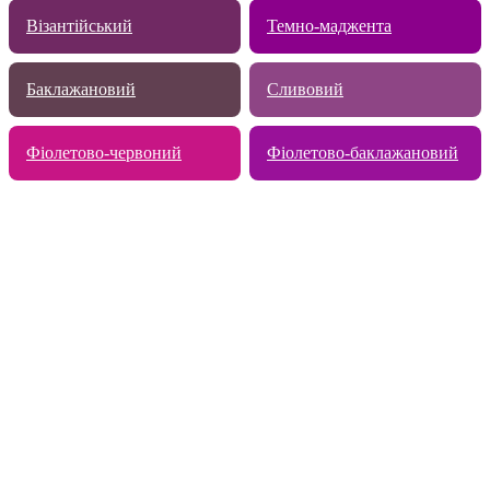
Візантійський
Темно-маджента
Баклажановий
Сливовий
Фіолетово-червоний
Фіолетово-баклажановий