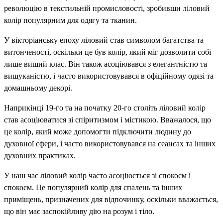
революцію в текстильній промисловості, зробивши ліловий
колір популярним для одягу та тканин.
У вікторіанську епоху ліловий став символом багатства та
витонченості, оскільки це був колір, який міг дозволити собі
лише вищий клас. Він також асоціювався з елегантністю та
вишуканістю, і часто використовувався в офіційному одязі та
домашньому декорі.
Наприкінці 19-го та на початку 20-го століть ліловий колір
став асоціюватися зі спіритизмом і містикою. Вважалося, що
це колір, який може допомогти підключити людину до
духовної сфери, і часто використовувався на сеансах та інших
духовних практиках.
У наш час ліловий колір часто асоціюється зі спокоєм і
спокоєм. Це популярний колір для спалень та інших
приміщень, призначених для відпочинку, оскільки вважається,
що він має заспокійливу дію на розум і тіло.