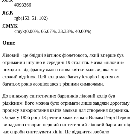
#993366
RGB
rgb(153, 51, 102)
CMYK
cmyk(0.00%, 66.67%, 33.33%, 40.00%)
Опис
Ліловий - це блідий відтінок фіолетового, який вперше був
отриманий штучно в середині 19 століття. Назва «ліловий»
походить від французького слова квітки мальви, яка має
схожий відтінок. Цей колір має багату історію і протягом
багатьох років асоціювався з різними символами.
До винаходу синтетичних барвників ліловий колір був
рідкісним, його можна було отримати лише завдяки дорогому
процесу використання квітів мальви для створення барвника.
Однак у 1856 році 18-річний хімік на ім’я Вільям Генрі Перкін
випадково створив перший синтетичний ліловий барвник під
час спроби синтезувати хінін. Це відкриття зробило