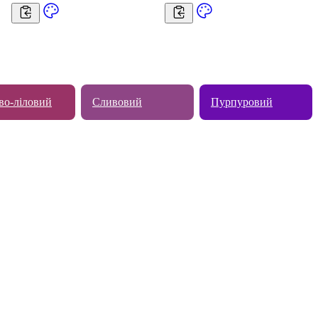
во-ліловий
Сливовий
Пурпуровий