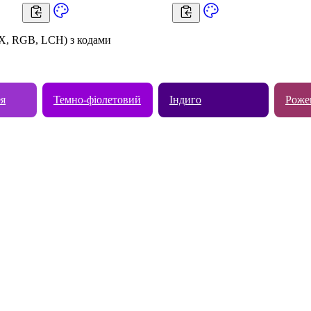
X, RGB, LCH) з кодами
ея
Темно-фіолетовий
Індиго
Роже