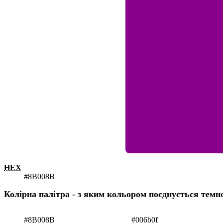
HEX
#8B008B
Колірна палітра - з яким кольором поєднується тем
#8B008B
#006b0f