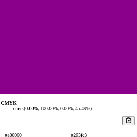
CMYK
cmyk(0.00%, 100.00%, 0.00%, 45.49%)
#a80000
#293fc3