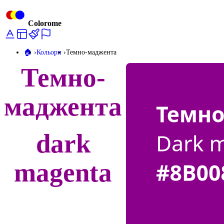
Colorome
🏠️
Кольори
Темно-маджента
Темно-
маджента
dark
magenta