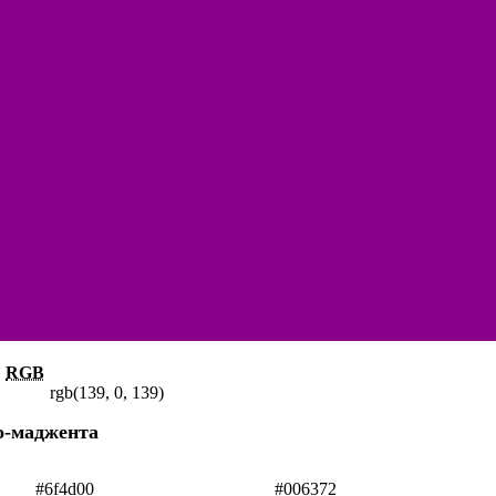
RGB
rgb(139, 0, 139)
но-маджента
#6f4d00
#006372