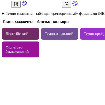
Темно-маджента - таблиця перетворення між форматами (HE
Темно-маджента - близькі кольори
Візантійський
Темно-лавандний
Темно-oрхід
Фіолетово-
баклажановий