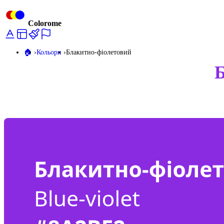
Colorome
🏠️
Кольори
Блакитно-фіолетовий
Б