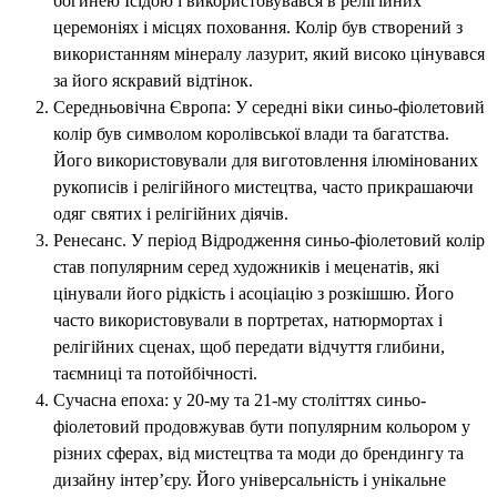
богинею Ісідою і використовувався в релігійних
церемоніях і місцях поховання. Колір був створений з
використанням мінералу лазурит, який високо цінувався
за його яскравий відтінок.
Середньовічна Європа: У середні віки синьо-фіолетовий
колір був символом королівської влади та багатства.
Його використовували для виготовлення ілюмінованих
рукописів і релігійного мистецтва, часто прикрашаючи
одяг святих і релігійних діячів.
Ренесанс. У період Відродження синьо-фіолетовий колір
став популярним серед художників і меценатів, які
цінували його рідкість і асоціацію з розкішшю. Його
часто використовували в портретах, натюрмортах і
релігійних сценах, щоб передати відчуття глибини,
таємниці та потойбічності.
Сучасна епоха: у 20-му та 21-му століттях синьо-
фіолетовий продовжував бути популярним кольором у
різних сферах, від мистецтва та моди до брендингу та
дизайну інтер’єру. Його універсальність і унікальне