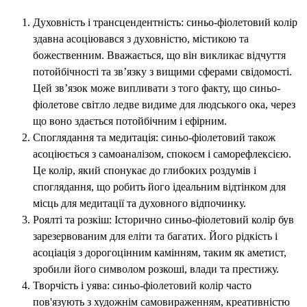
Духовність і трансцендентність: синьо-фіолетовий колір
здавна асоціювався з духовністю, містикою та
божественним. Вважається, що він викликає відчуття
потойбічності та зв’язку з вищими сферами свідомості.
Цей зв’язок може випливати з того факту, що синьо-
фіолетове світло ледве видиме для людського ока, через
що воно здається потойбічним і ефірним.
Споглядання та медитація: синьо-фіолетовий також
асоціюється з самоаналізом, спокоєм і саморефлексією.
Це колір, який спонукає до глибоких роздумів і
споглядання, що робить його ідеальним відтінком для
місць для медитації та духовного відпочинку.
Роялті та розкіш: Історично синьо-фіолетовий колір був
зарезервованим для еліти та багатих. Його рідкість і
асоціація з дорогоцінним камінням, таким як аметист,
зробили його символом розкоші, влади та престижу.
Творчість і уява: синьо-фіолетовий колір часто
пов'язують з художнім самовираженням, креативністю