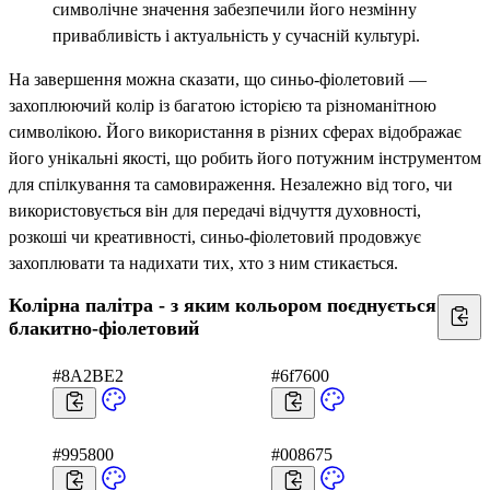
символічне значення забезпечили його незмінну
привабливість і актуальність у сучасній культурі.
На завершення можна сказати, що синьо-фіолетовий —
захоплюючий колір із багатою історією та різноманітною
символікою. Його використання в різних сферах відображає
його унікальні якості, що робить його потужним інструментом
для спілкування та самовираження. Незалежно від того, чи
використовується він для передачі відчуття духовності,
розкоші чи креативності, синьо-фіолетовий продовжує
захоплювати та надихати тих, хто з ним стикається.
Колірна палітра - з яким кольором поєднується
блакитно-фіолетовий
#8A2BE2
#6f7600
#995800
#008675