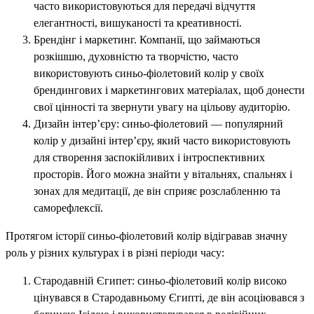
часто використовуються для передачі відчуття
елегантності, вишуканості та креативності.
Брендінг і маркетинг. Компанії, що займаються
розкішшю, духовністю та творчістю, часто
використовують синьо-фіолетовий колір у своїх
брендингових і маркетингових матеріалах, щоб донести
свої цінності та звернути увагу на цільову аудиторію.
Дизайн інтер’єру: синьо-фіолетовий — популярний
колір у дизайні інтер’єру, який часто використовують
для створення заспокійливих і інтроспективних
просторів. Його можна знайти у вітальнях, спальнях і
зонах для медитації, де він сприяє розслабленню та
саморефлексії.
Протягом історії синьо-фіолетовий колір відігравав значну
роль у різних культурах і в різні періоди часу:
Стародавній Єгипет: синьо-фіолетовий колір високо
цінувався в Стародавньому Єгипті, де він асоціювався з