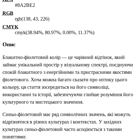
#8A2BE2
RGB
rgb(138, 43, 226)
CMYK
cmyk(38.94%, 80.97%, 0.00%, 11.37%)
Опис
Блакитно-фіолетовий колір — це чарівний відтінок, який
займає унікальний простір у візуальному спектрі, поєднуючи
спокій блакитного з енергійними та пристрасними якостями
фіолетового. Хоча можна багато сказати про оптику цього
кольору, ця стаття зосередиться на його символіці,
використанні та історії, забезпечуючи глибше розуміння його
культурного та мистецького значення.
Синьо-фіолетовий має ряд символічних значень, які можуть
відрізнятися в різних культурах і контекстах. У західних
культурах синьо-фіолетовий часто асоціюється з такими
поняттями: