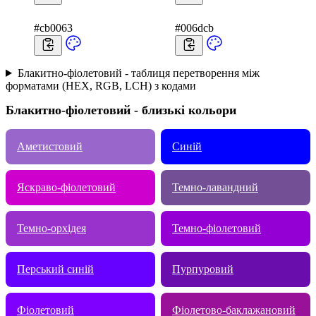
#cb0063
#006dcb
Блакитно-фіолетовий - таблиця перетворення між
форматами (HEX, RGB, LCH) з кодами
Блакитно-фіолетовий - близькі кольори
Аметистовий
Синій
Яскраво-фіолетовий
Темно-лавандний
Темно-oрхідея
Темно-фіолетовий
Перський синій
Пурпуровий
Фіолетовий
Фіолетово-баклажановий