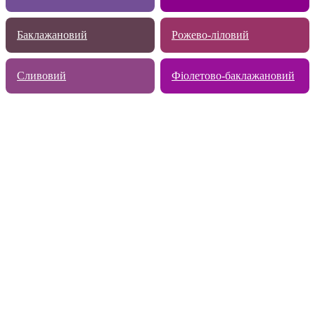
Баклажановий
Рожево-ліловий
Сливовий
Фіолетово-баклажановий