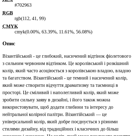
#702963
RGB
rgb(112, 41, 99)
CMYK
cmyk(0.00%, 63.39%, 11.61%, 56.08%)
Опис
Візантійський - це глибокий, насичений відтінок фіолетового
з сильним червоним відтінком. Це королівський і розкішний
колір, який часто асоціюється з королівською владою, владою
та багатством. Візантійський - це темний і насичений колір,
який може створити відчуття драматизму та таємниці в
просторі. Це сміливий і наполегливий колір, який може
зробити сильну заяву в дизайні, і його також можна
використовувати, щоб додати глибини та інтересу до
нейтральної колірної палітри. Візантійський — це
універсальний колір, який добре поєднується з різними
стилями дизайну, від традиційних і класичних до більш