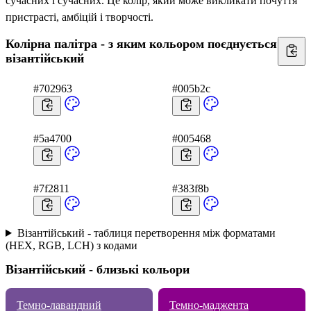
сучасних і сучасних. Це колір, який може викликати почуття
пристрасті, амбіцій і творчості.
Колірна палітра - з яким кольором поєднується
візантійський
#702963
#005b2c
#5a4700
#005468
#7f2811
#383f8b
Візантійський - таблиця перетворення між форматами
(HEX, RGB, LCH) з кодами
Візантійський - близькі кольори
Темно-лавандний
Темно-маджента