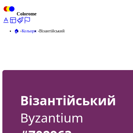
Colorome
🏠️
Кольори
Візантійський