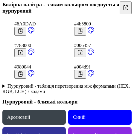
Колірна палітра - з яким кольором поєднується
пурпуровий
#6A0DAD
#4b5800
#783b00
#006357
#980044
#004d9f
Пурпуровий - таблиця перетворення між форматами (HEX,
RGB, LCH) з кодами
Пурпуровий - близькі кольори
Арсеновий
Синій