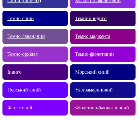
Синій (пігмент)
Блакитно-фіолетовий
Темно-синій
Темний індиго
Темно-лавандний
Темно-маджента
Темно-oрхідея
Темно-фіолетовий
Індиго
Морський синій
Перський синій
Ультрамариновий
Фіолетовий
Фіолетово-баклажановий