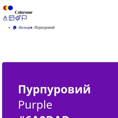
Colorome
🏠️
Кольори
Пурпуровий