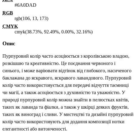
#6A0DAD
RGB
rgb(106, 13, 173)
CMYK
cmyk(38.73%, 92.49%, 0.00%, 32.16%)
Опис
Пурпуровий колір часто асоціюється з королівською владою,
розкішшю та креативністю. Це поєднання червоного і
синього, і може варіювати відтінок від глибокого, насиченого
баклажана до яскравого, яскравого лавандового. Пурпуровий
колір часто використовується для передачі відчуття таємниці
чи магії, а також асоціюється з духовністю та уважністю. У
природі пурпуровий колір можна знайти в пелюстках квітів,
таких як лаванда та фіалки, а також у шкірці деяких фруктів,
таких як виноград і сливи. У мистецтві та дизайні пурпуровий
колір часто використовують для додання композиції нотки
елегантності або витонченості.