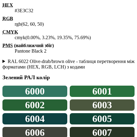
HEX
#3E3C32
RGB
rgb(62, 60, 50)
CMYK
cmyk(0.00%, 3.23%, 19.35%, 75.69%)
PMS
(найближчий збіг)
Pantone Black 2
RAL 6022 Olive-drab/brown olive - таблиця перетворення між
форматами (HEX, RGB, LCH) з кодами
Зелений
РАЛ колір
6000
6001
6002
6003
6004
6005
6006
6007