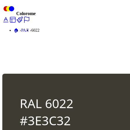
Colorome
🏠️
РАЛ
6022