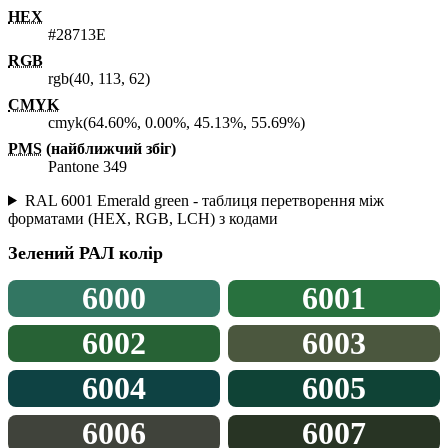
HEX
#28713E
RGB
rgb(40, 113, 62)
CMYK
cmyk(64.60%, 0.00%, 45.13%, 55.69%)
PMS
(найближчий збіг)
Pantone 349
RAL 6001 Emerald green - таблиця перетворення між
форматами (HEX, RGB, LCH) з кодами
Зелений
РАЛ колір
6000
6001
6002
6003
6004
6005
6006
6007