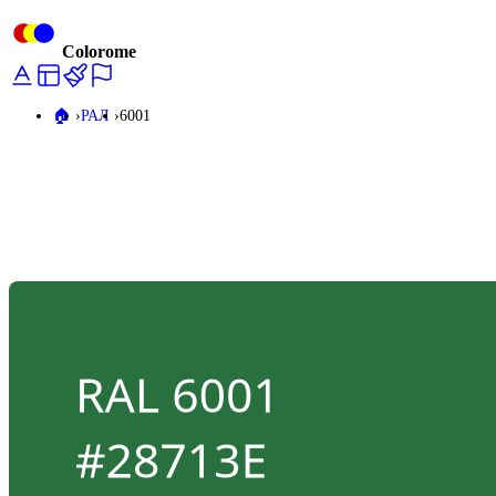
Colorome
🏠️
РАЛ
6001