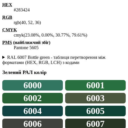
HEX
#283424
RGB
rgb(40, 52, 36)
CMYK
cmyk(23.08%, 0.00%, 30.77%, 79.61%)
PMS
(найближчий збіг)
Pantone 5605
RAL 6007 Bottle green - таблиця перетворення між
форматами (HEX, RGB, LCH) з кодами
Зелений
РАЛ колір
6000
6001
6002
6003
6004
6005
6006
6007