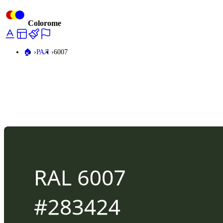
Colorome
🏠️
РАЛ
6007