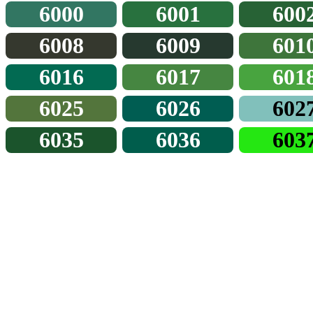
6000
6001
600
6008
6009
601
6016
6017
601
6025
6026
602
6035
6036
603