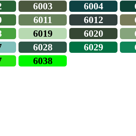
2
6003
6004
0
6011
6012
8
6019
6020
7
6028
6029
7
6038