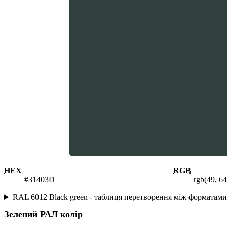
HEX
RGB
#31403D
rgb(49, 64
RAL 6012 Black green - таблиця перетворення між форматам
Зелений
РАЛ колір