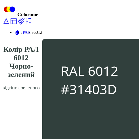
Colorome
🏠️
РАЛ
6012
Колір РАЛ
6012
Чорно-
зелений
відтінок зеленого