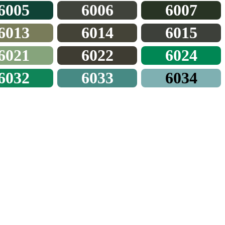
6005
6006
6007
6013
6014
6015
6021
6022
6024
6032
6033
6034