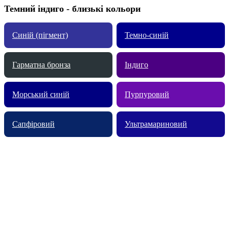
Темний індиго - близькі кольори
Синій (пігмент)
Темно-синій
Гарматна бронза
Індиго
Морський синій
Пурпуровий
Сапфіровий
Ультрамариновий