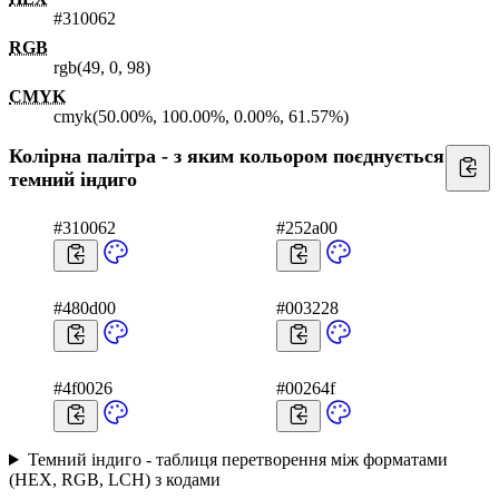
#310062
RGB
rgb(49, 0, 98)
CMYK
cmyk(50.00%, 100.00%, 0.00%, 61.57%)
Колірна палітра - з яким кольором поєднується
темний індиго
#310062
#252a00
#480d00
#003228
#4f0026
#00264f
Темний індиго - таблиця перетворення між форматами
(HEX, RGB, LCH) з кодами