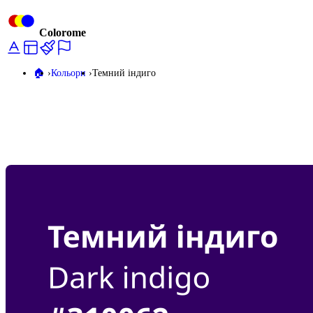
Colorome
🏠️
Кольори
Темний індиго