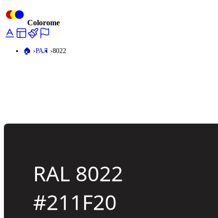
Colorome
🏠️
РАЛ
8022