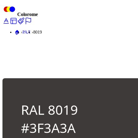
Colorome
🏠️
РАЛ
8019