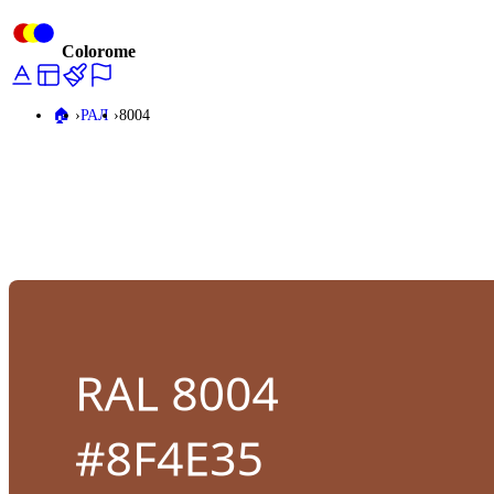
Colorome
🏠️
РАЛ
8004