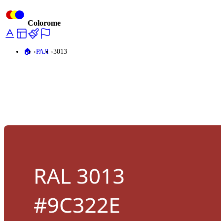
Colorome
🏠️
РАЛ
3013