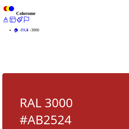
Colorome
🏠️
РАЛ
3000