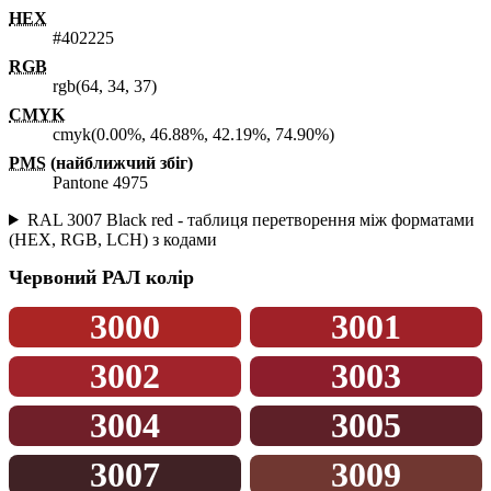
HEX
#402225
RGB
rgb(64, 34, 37)
CMYK
cmyk(0.00%, 46.88%, 42.19%, 74.90%)
PMS
(найближчий збіг)
Pantone 4975
RAL 3007 Black red - таблиця перетворення між форматами
(HEX, RGB, LCH) з кодами
Червоний
РАЛ колір
3000
3001
3002
3003
3004
3005
3007
3009