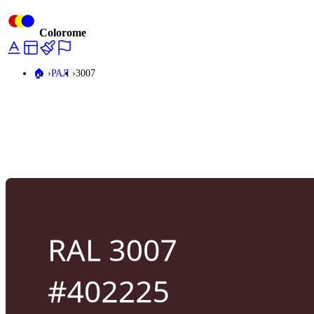
Colorome
🏠️
РАЛ
3007