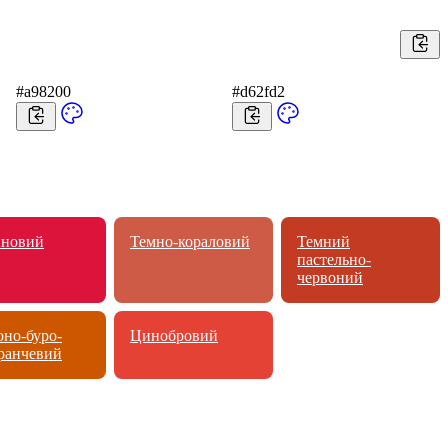
#a98200
#d62fd2
новий
Темно-кораловий
Темний
пастельно-
червоний
оно-буро-
Цинобровий
ранчевий