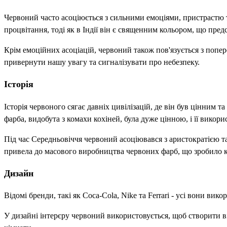
Червоний часто асоціюється з сильними емоціями, пристрастю та
процвітання, тоді як в Індії він є священним кольором, що пре
Крім емоційних асоціацій, червоний також пов'язується з поп
привернути нашу увагу та сигналізувати про небезпеку.
Історія
Історія червоного сягає давніх цивілізацій, де він був цінним 
фарба, видобута з комахи кохіней, була дуже цінною, і її викор
Під час Середньовіччя червоний асоціювався з аристократією та
привела до масового виробництва червоних фарб, що зробило к
Дизайн
Відомі бренди, такі як Coca-Cola, Nike та Ferrari - усі вони в
У дизайні інтерєру червоний використовується, щоб створити ві