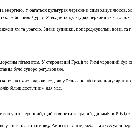
 енергією. У багатьох культурах червоний символізує любов, хор
дставляє богиню Дургу. У західних культурах червоний часто пов'
ередженням та увагою. Знаки зупинки, попереджувальні вогні та
та дорогим пігментом. У стародавній Греції та Римі червоний був 
истання було суворо регульоване.
 королівською владою, тоді як у Ренесансі він став популярним 
олір більш доступним для мас.
икористовують червоний, щоб створити яскравий, динамічний імідж.
дчуття тепла та затишку. Акцентні стіни, меблі та аксесуари чер