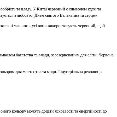
обрість та владу. У Китаї червоний є символом удачі та
язується з любов'ю, Днем святого Валентина та серцем.
 пожежні машини - усі вони використовують червоний, щоб
символом багатства та влади, зарезервованим для еліти. Червона
кольором для мистецтва та моди. Індустріальна революція
воного кольору можуть додати яскравості та енергійності до