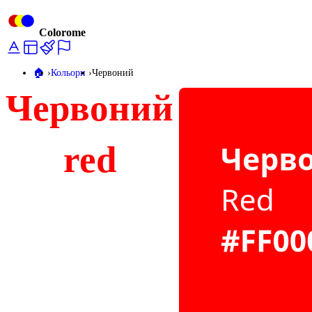
Colorome
🏠️
Кольори
Червоний
Червоний
red