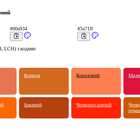
оний
#00a934
#5a71ff
, LCH) з кодами
Кориця
Кораловий
Мали
ий
Іржавий
Червоногарячий
Черв
пома