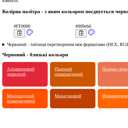
кімнати.
Колірна палітра - з яким кольором поєднується черв
#FF0000
#009eb6
Червоний - таблиця перетворення між форматами (HEX, RGB
Червоний - близькі кольори
Алізариновий
Палений
Палена сієна
червоний
помаранчевий
Міжнародний
Махагоновий
Помаранчев
помаранчевий