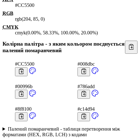
#CC5500
RGB
rgb(204, 85, 0)
CMYK
cmyk(0.00%, 58.33%, 100.00%, 20.00%)
Колірна палітра - з яким кольором поєднується
палений помаранчевий
#CC5500
#008dbc
#00996b
#786add
#8f8100
#c14d94
Палений помаранчевий - таблиця перетворення між
форматами (HEX, RGB, LCH) з кодами