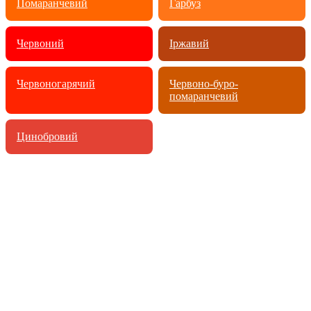
Помаранчевий
Гарбуз
Червоний
Іржавий
Червоногарячий
Червоно-буро-
помаранчевий
Цинобровий