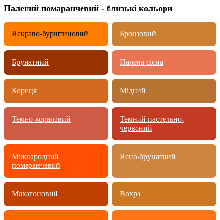
Палений помаранчевий - близькі кольори
Яскраво-бурштиновий
Бронзовий
Брунатний
Палена сієна
Кориця
Мідний
Темно-кораловий
Темний пастельно-
червоний
Міжнародний
Ясно-брунатний
помаранчевий
Махагоновий
Вохра