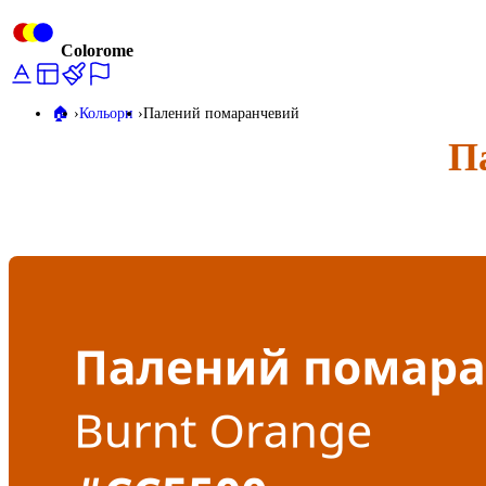
Colorome
🏠️
Кольори
Палений помаранчевий
П