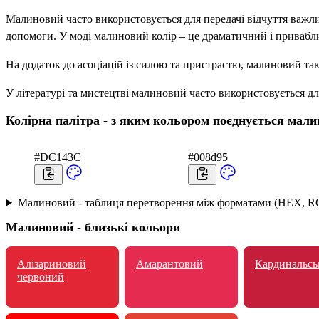
Малиновий часто використовується для передачі відчуття важлив
допомоги. У моді малиновий колір – це драматичний і привабл
На додаток до асоціацій із силою та пристрастю, малиновий та
У літературі та мистецтві малиновий часто використовується дл
Колірна палітра - з яким кольором поєднується мал
#DC143C
#008d95
Малиновий - таблиця перетворення між форматами (HEX, R
Малиновий - близькі кольори
Алізариновий
Амарантовий
Кардинальсь
червоний