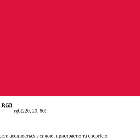
RGB
rgb(220, 20, 60)
асто асоціюється з силою, пристрастю та енергією.