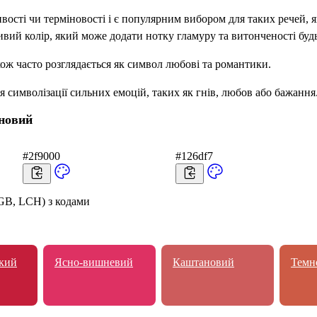
ості чи терміновості і є популярним вибором для таких речей, я
ивий колір, який може додати нотку гламуру та витонченості буд
кож часто розглядається як символ любові та романтики.
я символізації сильних емоцій, таких як гнів, любов або бажання
иновий
#2f9000
#126df7
GB, LCH) з кодами
кий
Ясно-вишневий
Каштановий
Темн