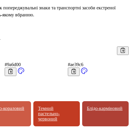
к попереджувальні знаки та транспортні засоби екстреної
ь-якому вбранню.
.
#9a6d00
#ae39c6
о-кораловий
Темний
Блідо-карміновий
пастельно-
червоний