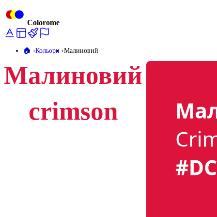
Colorome
🏠️
Кольори
Малиновий
Малиновий
crimson