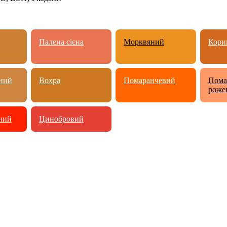
Палена сієна
Морквяний
Кори
ний
Вохра
Помаранчевий
Пома
роже
чий
Цинобровий