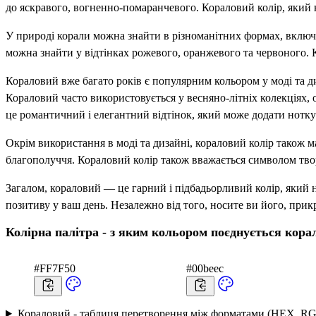
до яскравого, вогненно-помаранчевого. Кораловий колір, який 
У природі корали можна знайти в різноманітних формах, включа
можна знайти у відтінках рожевого, оранжевого та червоного. К
Кораловий вже багато років є популярним кольором у моді та ди
Кораловий часто використовується у весняно-літніх колекціях, о
це романтичний і елегантний відтінок, який може додати нотку 
Окрім використання в моді та дизайні, кораловий колір також м
благополуччя. Кораловий колір також вважається символом творч
Загалом, кораловий — це гарний і підбадьорливий колір, який 
позитиву у ваш день. Незалежно від того, носите ви його, прик
Колірна палітра - з яким кольором поєднується кора
#FF7F50
#00beec
Кораловий - таблиця перетворення між форматами (HEX, RG