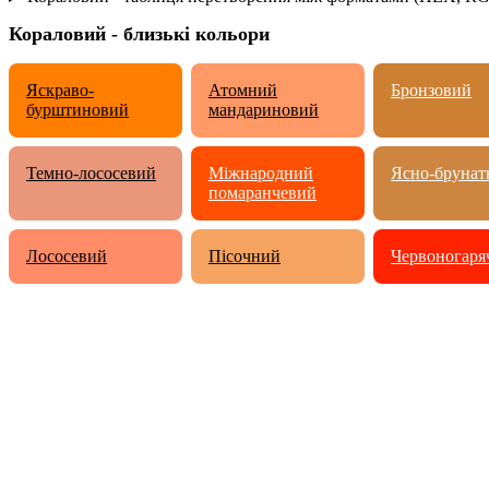
Кораловий - близькі кольори
Яскраво-
Атомний
Бронзовий
бурштиновий
мандариновий
Темно-лососевий
Міжнародний
Ясно-брунат
помаранчевий
Лососевий
Пісочний
Червоногаря