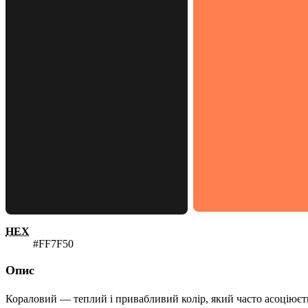
HEX
#FF7F50
Опис
Кораловий — теплий і привабливий колір, який часто асоціюєть