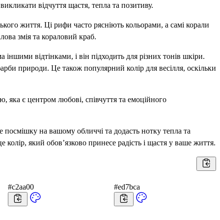
викликати відчуття щастя, тепла та позитиву.
ького життя. Ці рифи часто рясніють кольорами, а самі корали
лова змія та кораловий краб.
 іншими відтінками, і він підходить для різних тонів шкіри.
 фарби природи. Це також популярний колір для весілля, оскільки
ю, яка є центром любові, співчуття та емоційного
е посмішку на вашому обличчі та додасть нотку тепла та
 колір, який обов’язково принесе радість і щастя у ваше життя.
#c2aa00
#ed7bca