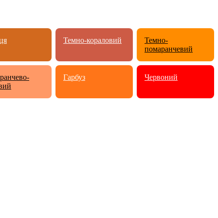
ця
Темно-кораловий
Темно-
помаранчевий
ранчево-
Гарбуз
Червоний
вий