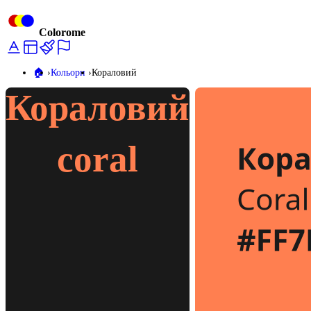
Colorome
🏠️
Кольори
Кораловий
Кораловий
coral