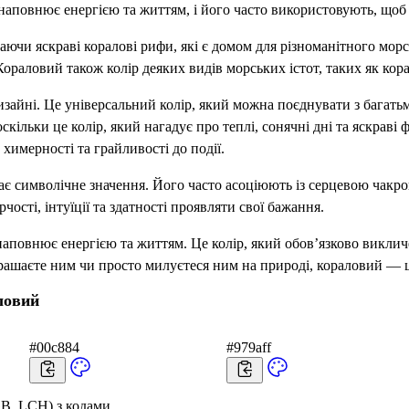
наповнює енергією та життям, і його часто використовують, щоб 
ючи яскраві коралові рифи, які є домом для різноманітного морс
ораловий також колір деяких видів морських істот, таких як кора
зайні. Це універсальний колір, який можна поєднувати з багатьма
скільки це колір, який нагадує про теплі, сонячні дні та яскраві
химерності та грайливості до події.
ає символічне значення. Його часто асоціюють із серцевою чакро
ості, інтуїції та здатності проявляти свої бажання.
наповнює енергією та життям. Це колір, який обов’язково виклич
рашаєте ним чи просто милуєтеся ним на природі, кораловий — це
ловий
#00c884
#979aff
B, LCH) з кодами