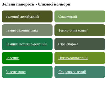
Зелена папороть - близькі кольори
Зелений армійський
Спаржевий
Темно-зелений хакі
Темно-оливковий
Темний весняно-зелений
Сіра спаржа
Зелений
Ніжно-оливковий
Зелене море
Яскраво-зелений