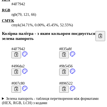
#4F7942
RGB
rgb(79, 121, 66)
CMYK
cmyk(34.71%, 0.00%, 45.45%, 52.55%)
Колірна палітра - з яким кольором поєднується
зелена папороть
#4F7942
#835a8f
#496da2
#9b5456
#007c80
#896522
Зелена папороть - таблиця перетворення між форматами
(HEX, RGB, LCH) з кодами