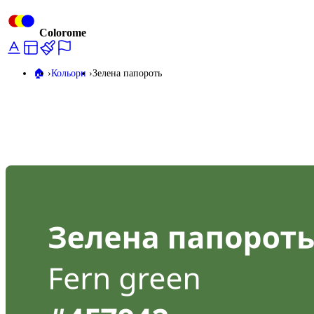
Colorome
🏠️
Кольори
Зелена папороть