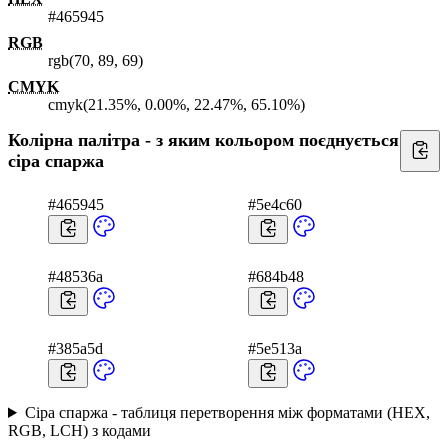
#465945
RGB
rgb(70, 89, 69)
CMYK
cmyk(21.35%, 0.00%, 22.47%, 65.10%)
Колірна палітра - з яким кольором поєднується
сіра спаржа
#465945
#5e4c60
#48536a
#684b48
#385a5d
#5e513a
Сіра спаржа - таблиця перетворення між форматами (HEX,
RGB, LCH) з кодами