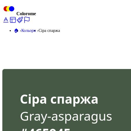
Colorome
🏠️
Кольори
Сіра спаржа