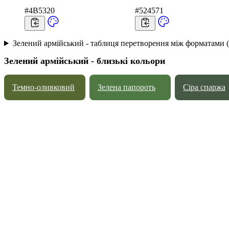
#4B5320
#524571
Зелений армійський - таблиця перетворення між форматами
Зелений армійський - близькі кольори
Темно-оливковий
Зелена папороть
Сіра спаржа