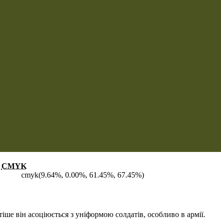
CMYK
cmyk(9.64%, 0.00%, 61.45%, 67.45%)
іше він асоціюється з уніформою солдатів, особливо в армії.