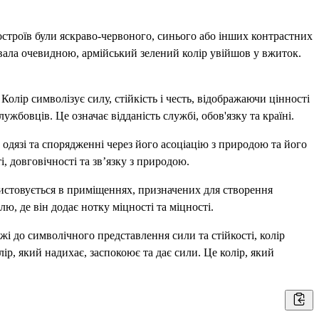
ностроїв були яскраво-червоного, синього або інших контрастних
тавала очевидною, армійський зелений колір увійшов у вжиток.
олір символізує силу, стійкість і честь, відображаючи цінності
ужбовців. Це означає відданість службі, обов'язку та країні.
одязі та спорядженні через його асоціацію з природою та його
, довговічності та зв’язку з природою.
ористовується в приміщеннях, призначених для створення
ю, де він додає нотку міцності та міцності.
і до символічного представлення сили та стійкості, колір
лір, який надихає, заспокоює та дає сили. Це колір, який