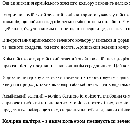
Однак значення армійського зеленого кольору виходить далеко 
Історично армійський зелений колір використовувався у військо
кольорів, що робило солдатів легкою мішенню на полі бою. У мі
Цей колір, будучи схожим на природне середовище, дозволяв со
Використання армійського зеленого кольору у військовій формі о
та чесноти солдатів, які його носять. Армійський зелений колір 
Крім військових, армійський зелений знайшов свій шлях до різн
практичність у поєднанні з навколишнім середовищем. Цей колір 
У дизайні інтер’єру армійський зелений використовується для 
відчуття природи, таких як солярії або кабінети. Цей колір так
Армійський зелений – колір з багатою історією та глибоким си
справляє глибокий вплив на тих, хто його носить, і тих, хто йо
представляє найкраще з нас, свідчення нашої сили, нашої стійко
Колірна палітра - з яким кольором поєднується зеле