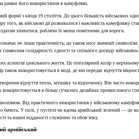
за рамки його використання в камуфляжі.
вій формі з кінця 19 століття. До цього більшість військових од
ру того, як військові дії розвивалися і важливість камуфляжу с
лдатам зливатися, роблячи їх менш помітними для ворога.
значає не лише практичність; це також несе значний символізм. К
є символом солідарності, єдності та спільного досвіду військовосл
их аспектів цивільного життя. Це популярний колір у верхньому 
також використовується в моді, де він передає відчуття міцності
створення відчуття тепла, затишку та відпочинку. Він часто вик
ож використовується в більш сучасних дизайнах промислового стил
мволізмом. Від практичного використання у військовому камуфляж
го бачить. У полі, у пустелі чи вдома армійський зелений — це ко
сті та нашої відданості служінню та обов’язку.
ний армійський