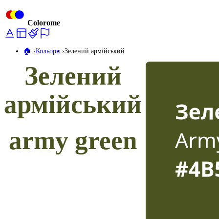
Colorome
🏠️
Кольори
Зелений армійський
Зелений
армійський
army green