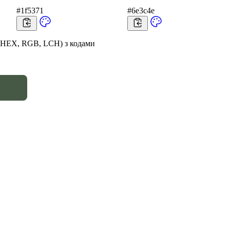
#1f5371
#6e3c4e
 (HEX, RGB, LCH) з кодами