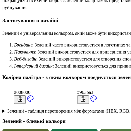
покращуючи психічне здоров'я. Зелений колір також представля
руйнування.
Застосування в дизайні
Зелений є універсальним кольором, який може бути використан
Брендинг
: Зелений часто використовується в логотипах та 
Пакування
: Зелений використовується для привернення ув
Веб-дизайн
: Зелений використовується для створення спок
Інтер'єрний дизайн
: Зелений використовується для прив
Колірна палітра - з яким кольором поєднується зеле
#008000
#963ba3
Зелений - таблиця перетворення між форматами (HEX, RGB,
Зелений - близькі кольори