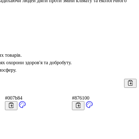
надихаючи людей діяти проти зміни клімату та екологічного
х товарів.
ях охорони здоров'я та добробуту.
мосферу.
#007b84
#876100