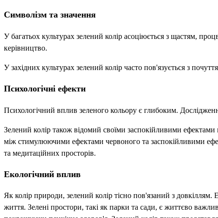
Символізм та значення
У багатьох культурах зелений колір асоціюється з щастям, проц
керівництво.
У західних культурах зелений колір часто пов'язується з почут
Психологічні ефекти
Психологічний вплив зеленого кольору є глибоким. Дослідження
Зелений колір також відомий своїми заспокійливими ефектами н
між стимулюючими ефектами червоного та заспокійливими ефект
та медитаційних просторів.
Екологічний вплив
Як колір природи, зелений колір тісно пов'язаний з довкіллям.
життя. Зелені простори, такі як парки та сади, є життєво важ