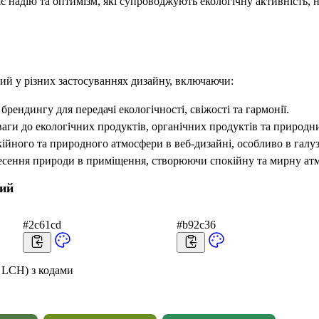
є надію та оптимізм, які супроводжують екологічну активність, 
ий у різних застосуваннях дизайну, включаючи:
брендингу для передачі екологічності, свіжості та гармонії.
аги до екологічних продуктів, органічних продуктів та природни
ійного та природного атмосфери в веб-дизайні, особливо в галуз
несення природи в приміщення, створюючи спокійну та мирну ат
ний
#2c61cd
#b92c36
 LCH) з кодами