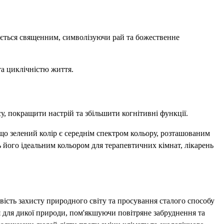
жається священним, символізуючи рай та божественне
та циклічністю життя.
, покращити настрій та збільшити когнітивні функції.
що зелений колір є середнім спектром кольору, розташованим
його ідеальним кольором для терапевтичних кімнат, лікарень
вість захисту природного світу та просування сталого способу
я для дикої природи, пом'якшуючи повітряне забруднення та