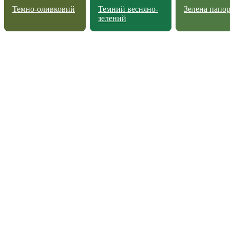
Темно-оливковий
Темний весняно-
Зелена папо
зелений