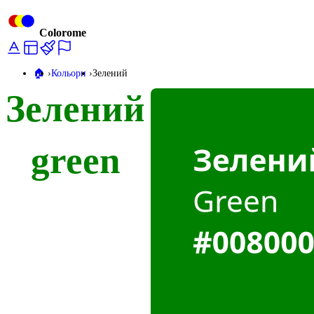
Colorome
🏠️
Кольори
Зелений
Зелений
green