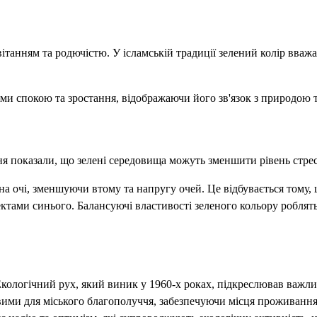
вітанням та родючістю. У ісламській традиції зелений колір вва
тями спокою та зростання, відображаючи його зв'язок з природою 
 показали, що зеленi середовища можуть зменшити рівень стресу
а очі, зменшуючи втому та напругу очей. Це відбувається тому, 
ами синього. Балансуючі властивості зеленого кольору роблять 
 Екологічний рух, який виник у 1960-х роках, підкреслював важли
ливими для міського благополуччя, забезпечуючи місця проживанн