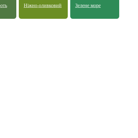
роть
Ніжно-оливковий
Зелене море