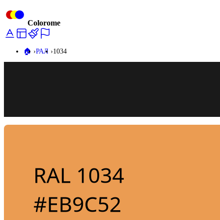
Colorome
🏠️
РАЛ
1034