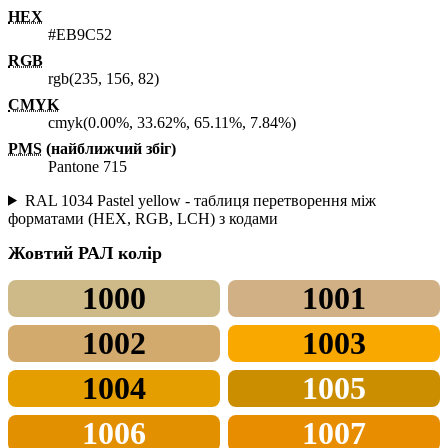
HEX
#EB9C52
RGB
rgb(235, 156, 82)
CMYK
cmyk(0.00%, 33.62%, 65.11%, 7.84%)
PMS
(найближчий збіг)
Pantone 715
RAL 1034 Pastel yellow - таблиця перетворення між
форматами (HEX, RGB, LCH) з кодами
Жовтий
РАЛ колір
1000
1001
1002
1003
1004
1005
1006
1007