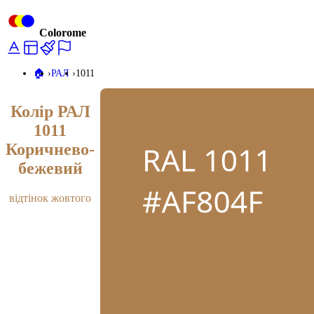
Colorome
🏠️
РАЛ
1011
Колір РАЛ
1011
Коричнево-
бежевий
відтінок жовтого