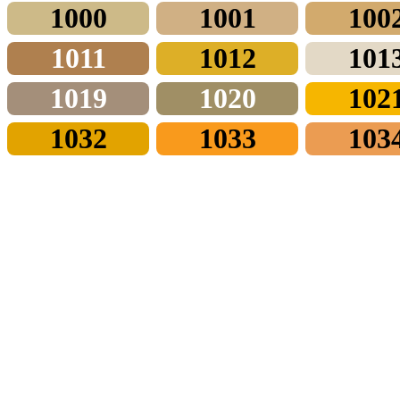
1000
1001
100
1011
1012
101
1019
1020
102
1032
1033
103