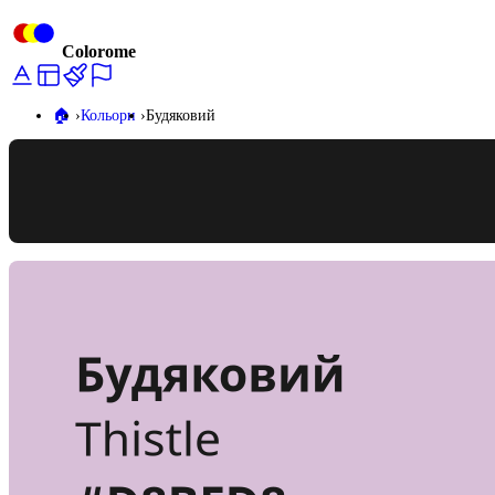
Colorome
🏠️
Кольори
Будяковий