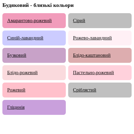
Будяковий - близькі кольори
Амарантово-рожевий
Сірий
Cиній-лавандний
Рожево-лавандний
Бузковий
Блідо-каштановий
Блідо-рожевий
Пастельно-рожевий
Рожевий
Сріблястий
Гліцинія