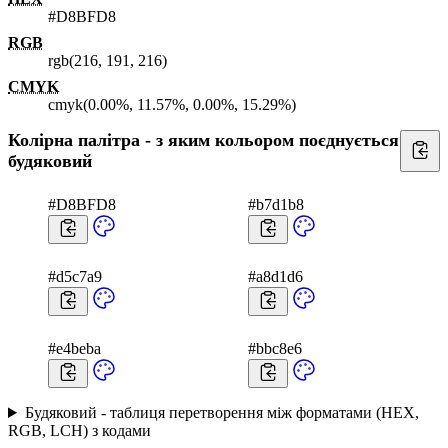
#D8BFD8
RGB
rgb(216, 191, 216)
CMYK
cmyk(0.00%, 11.57%, 0.00%, 15.29%)
Колірна палітра - з яким кольором поєднується
будяковий
#D8BFD8
#b7d1b8
#d5c7a9
#a8d1d6
#e4beba
#bbc8e6
Будяковий - таблиця перетворення між форматами (HEX,
RGB, LCH) з кодами