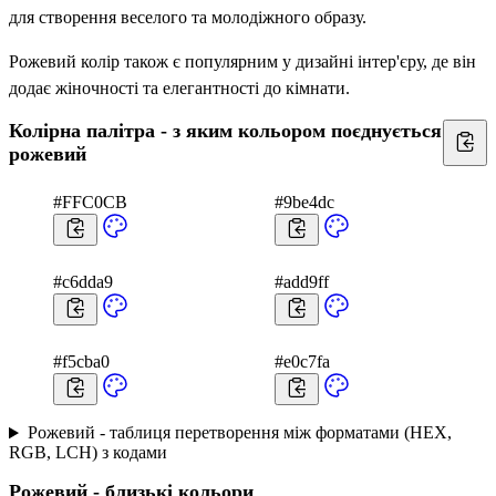
для створення веселого та молодіжного образу.
Рожевий колір також є популярним у дизайні інтер'єру, де він
додає жіночності та елегантності до кімнати.
Колірна палітра - з яким кольором поєднується
рожевий
#FFC0CB
#9be4dc
#c6dda9
#add9ff
#f5cba0
#e0c7fa
Рожевий - таблиця перетворення між форматами (HEX,
RGB, LCH) з кодами
Рожевий - близькі кольори