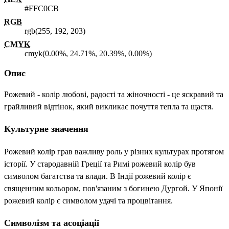
#FFC0CB
RGB
rgb(255, 192, 203)
CMYK
cmyk(0.00%, 24.71%, 20.39%, 0.00%)
Опис
Рожевий - колір любові, радості та жіночності - це яскравий та
грайливий відтінок, який викликає почуття тепла та щастя.
Культурне значення
Рожевий колір грав важливу роль у різних культурах протягом
історії. У стародавній Греції та Римі рожевий колір був
символом багатства та влади. В Індії рожевий колір є
священним кольором, пов'язаним з богинею Дургой. У Японії
рожевий колір є символом удачі та процвітання.
Символізм та асоціації