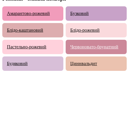
Амарантово-рожевий
Бузковий
Блідо-каштановий
Блідо-рожевий
Пастельно-рожевий
Червоновато-брунатний
Будяковий
Циннвальдит