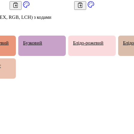
HEX, RGB, LCH) з кодами
евий
Бузковий
Блідо-рожевий
Блід
т