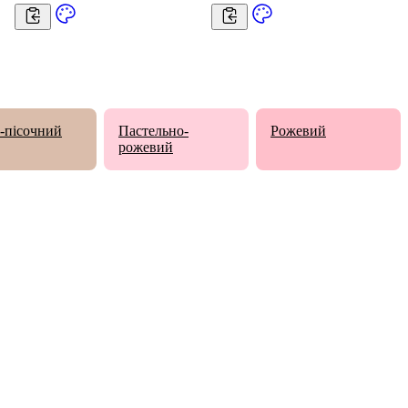
о-пісочний
Пастельно-
Рожевий
рожевий