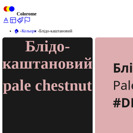
Colorome
🏠️
Кольори
Блідо-каштановий
Блідо-
каштановий
pale chestnut