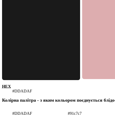
HEX
#DDADAF
Колірна палітра - з яким кольором поєднується блід
#DDADAF
#91c7c7