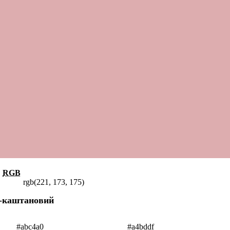
RGB
rgb(221, 173, 175)
о-каштановий
#abc4a0
#a4bddf