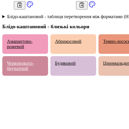
Блідо-каштановий - таблиця перетворення між форматами (
Блідо-каштановий - близькі кольори
Амарантово-
Абрикосовий
Темно-лосос
рожевий
Червоновато-
Будяковий
Циннвальди
брунатний