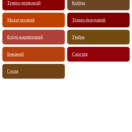
Темно-червоний
Кобіча
Махагоновий
Темно-бордовий
Блідо-карміновий
Умбра
Іржавий
Сангрія
Сепія