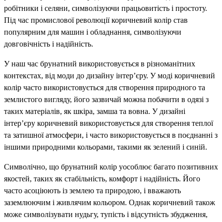
робітники і селяни, символізуючи працьовитість і простоту.
Під час промислової революції коричневий колір став
популярним для машин і обладнання, символізуючи
довговічність і надійність.
У наш час брунатний використовується в різноманітних
контекстах, від моди до дизайну інтер’єру. У моді коричневий
колір часто використовується для створення природного та
землистого вигляду, його зазвичай можна побачити в одязі з
таких матеріалів, як шкіра, замша та вовна. У дизайні
інтер’єру коричневий використовується для створення теплої
та затишної атмосфери, і часто використовується в поєднанні з
іншими природними кольорами, такими як зелений і синій.
Символічно, що брунатний колір уособлює багато позитивних
якостей, таких як стабільність, комфорт і надійність. Його
часто асоціюють із землею та природою, і вважають
заземлюючим і живлячим кольором. Однак коричневий також
може символізувати нудьгу, тупість і відсутність збудження,