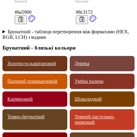
#6a5900
#8c3172
Брунатний - таблиця перетворення між форматами (HEX,
RGB, LCH) з кодами
Брунатний - близькі кольори
Золотисто-каштановий
Дерева
Палений помаранчевий
Умбра палена
Карміновий
Шоколадний
Темно-брунатний
Темний пастельно-
червоний