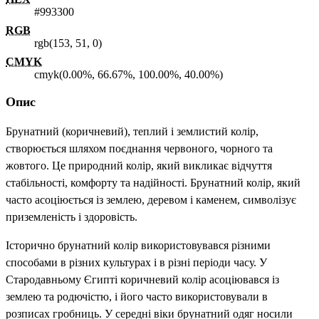
#993300
RGB
rgb(153, 51, 0)
CMYK
cmyk(0.00%, 66.67%, 100.00%, 40.00%)
Опис
Брунатний (коричневий), теплий і землистий колір,
створюється шляхом поєднання червоного, чорного та
жовтого. Це природний колір, який викликає відчуття
стабільності, комфорту та надійності. Брунатний колір, який
часто асоціюється із землею, деревом і каменем, символізує
приземленість і здоровість.
Історично брунатний колір використовувався різними
способами в різних культурах і в різні періоди часу. У
Стародавньому Єгипті коричневий колір асоціювався із
землею та родючістю, і його часто використовували в
розписах гробниць. У середні віки брунатний одяг носили