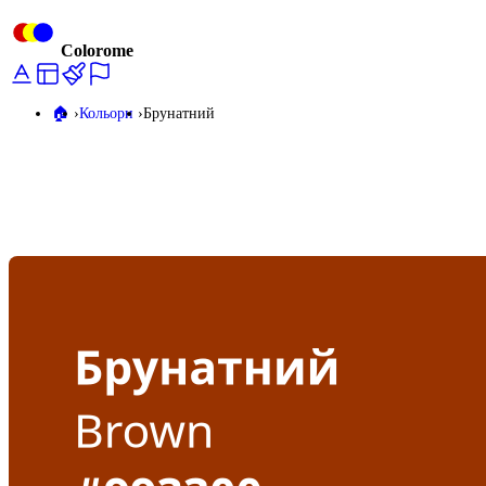
Colorome
🏠️
Кольори
Брунатний