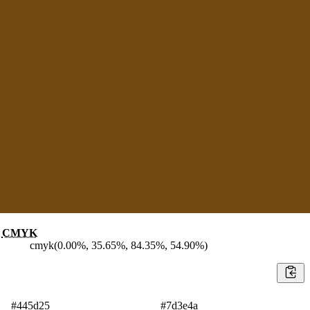
CMYK
cmyk(0.00%, 35.65%, 84.35%, 54.90%)
#445d25
#7d3e4a