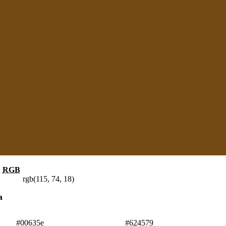
RGB
rgb(115, 74, 18)
а
#00635e
#624579