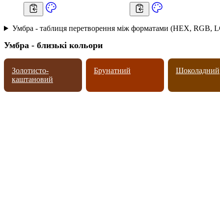
Умбра - таблиця перетворення між форматами (HEX, RGB, L
Умбра - близькі кольори
Золотисто-
Брунатний
Шоколадний
каштановий