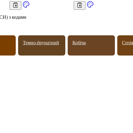
CH) з кодами
Темно-брунатний
Кобіча
Сепі