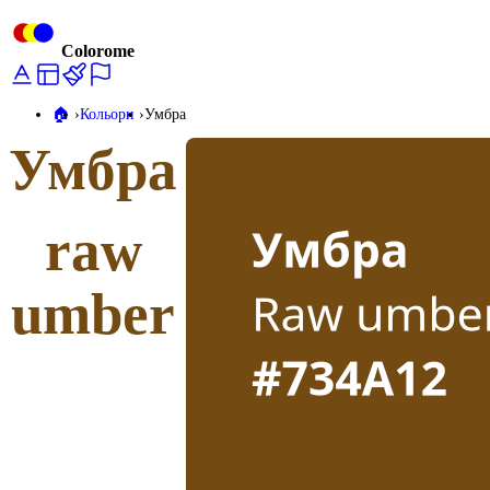
Colorome
🏠️
Кольори
Умбра
Умбра
raw
umber