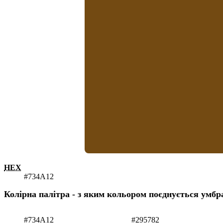
HEX
#734A12
Колірна палітра - з яким кольором поєднується умбр
#734A12
#295782