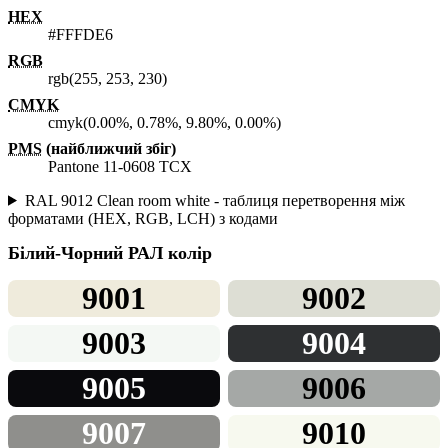
HEX
#FFFDE6
RGB
rgb(255, 253, 230)
CMYK
cmyk(0.00%, 0.78%, 9.80%, 0.00%)
PMS
(найближчий збіг)
Pantone 11-0608 TCX
RAL 9012 Clean room white - таблиця перетворення між
форматами (HEX, RGB, LCH) з кодами
Білий-Чорний
РАЛ колір
9001
9002
9003
9004
9005
9006
9007
9010