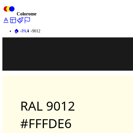
Colorome
🏠️
РАЛ
9012