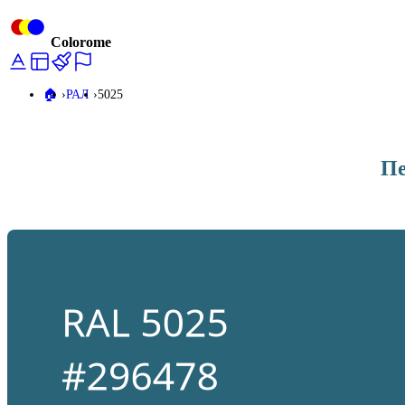
Colorome
🏠️
РАЛ
5025
Пе