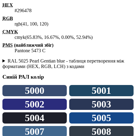
HEX
#296478
RGB
rgb(41, 100, 120)
CMYK
cmyk(65.83%, 16.67%, 0.00%, 52.94%)
PMS
(найближчий збіг)
Pantone 5473 C
RAL 5025 Pearl Gentian blue - таблиця перетворення між
форматами (HEX, RGB, LCH) з кодами
Синій
РАЛ колір
5000
5001
5002
5003
5004
5005
5007
5008