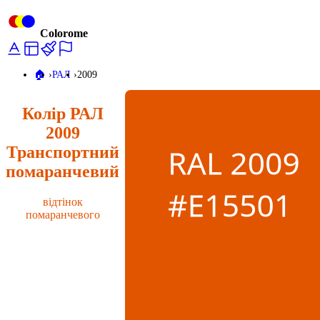
Colorome
🏠️
РАЛ
2009
Колір РАЛ
2009
Транспортний
помаранчевий
відтінок
помаранчевого