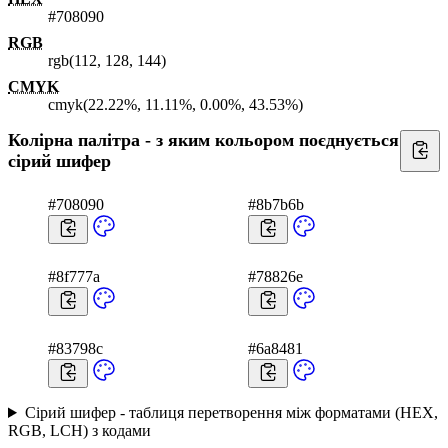
#708090
RGB
rgb(112, 128, 144)
CMYK
cmyk(22.22%, 11.11%, 0.00%, 43.53%)
Колірна палітра - з яким кольором поєднується
сірий шифер
#708090
#8b7b6b
#8f777a
#78826e
#83798c
#6a8481
Сірий шифер - таблиця перетворення між форматами (HEX,
RGB, LCH) з кодами