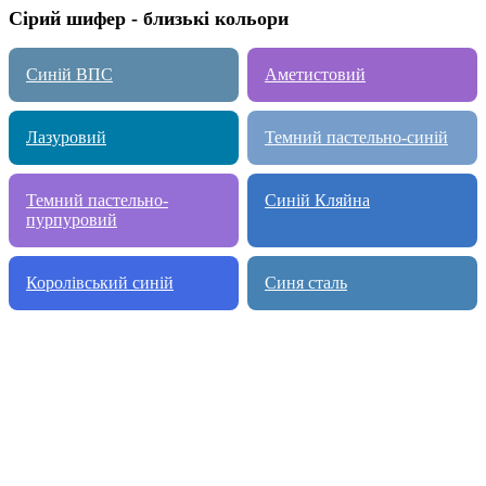
Сірий шифер - близькі кольори
Синій ВПС
Аметистовий
Лазуровий
Темний пастельно-синій
Темний пастельно-
Синій Кляйна
пурпуровий
Королівський синій
Синя сталь