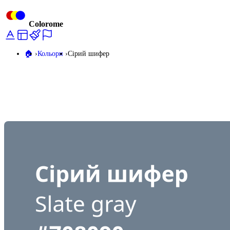
Colorome
🏠️
Кольори
Сірий шифер