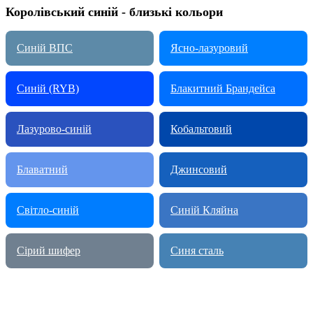
Королівський синій - близькі кольори
Синій ВПС
Ясно-лазуровий
Синій (RYB)
Блакитний Брандейса
Лазурово-синій
Кобальтовий
Блаватний
Джинсовий
Світло-синій
Синій Кляйна
Сірий шифер
Синя сталь