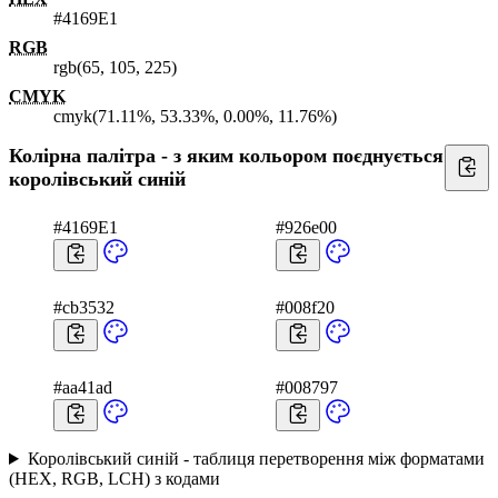
#4169E1
RGB
rgb(65, 105, 225)
CMYK
cmyk(71.11%, 53.33%, 0.00%, 11.76%)
Колірна палітра - з яким кольором поєднується
королівський синій
#4169E1
#926e00
#cb3532
#008f20
#aa41ad
#008797
Королівський синій - таблиця перетворення між форматами
(HEX, RGB, LCH) з кодами