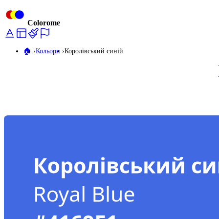
Colorome
🏠️
Кольори
Королівський синій