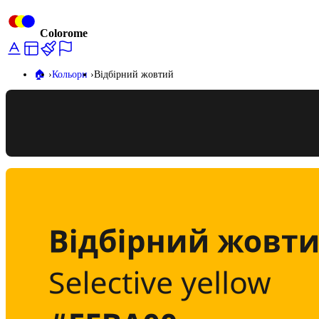
Colorome
🏠️
Кольори
Відбірний жовтий