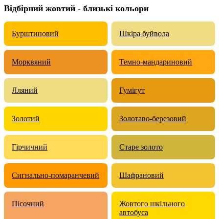
Відбірний жовтий - близькі кольори
Бурштиновий
Шкіра буйвола
Морквяний
Темно-мандариновий
Лляний
Гумігут
Золотий
Золотаво-березовий
Гірчичний
Старе золото
Сигнально-помаранчевий
Шафрановий
Пісочний
Жовтого шкільного
автобуса