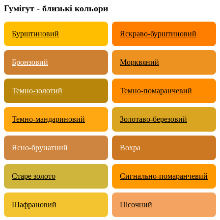
Гумігут - близькі кольори
Бурштиновий
Яскраво-бурштиновий
Бронзовий
Морквяний
Темно-золотий
Темно-помаранчевий
Темно-мандариновий
Золотаво-березовий
Ясно-брунатний
Вохра
Старе золото
Сигнально-помаранчевий
Шафрановий
Пісочний