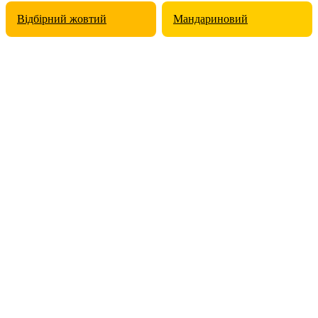
Відбірний жовтий
Мандариновий