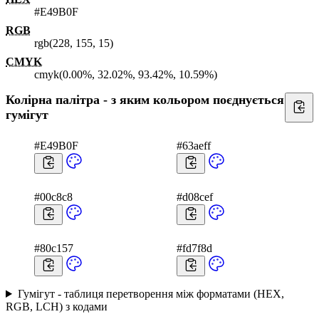
#E49B0F
RGB
rgb(228, 155, 15)
CMYK
cmyk(0.00%, 32.02%, 93.42%, 10.59%)
Колірна палітра - з яким кольором поєднується
гумігут
#E49B0F
#63aeff
#00c8c8
#d08cef
#80c157
#fd7f8d
Гумігут - таблиця перетворення між форматами (HEX,
RGB, LCH) з кодами