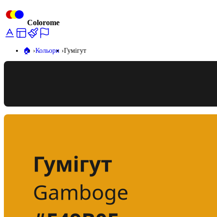
Colorome
🏠️
Кольори
Гумігут