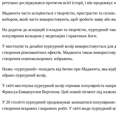
ретельно досліджувався протягом всієї історії, і він продовжує
Маджента часто асоціюється з творчістю, пристрастю та силою. 
вибором, який часто використовують, щоб зробити заяву або вк
На додаток до асоціацій із владою та творчістю, пурпурний так
популярним кольором у медитаціях і практиках йоги.
У мистецтві та дизайні пурпурний колір використовується для 
створення різноманітних ефектів. Маджента також використовуєт
створення повнокольорових зображень.
Назва «пурпурний» походить від битви при Маджента, яка відбулася
обрано пурпурний колір.
У світі мистецтва пурпурний колір отримав популярність напри
Франсуа-Еммануелем Вергеном. Цей новий пігмент під назвою фу
У 20 столітті пурпурний продовжував залишатися популярним ко
створення яскравих і виразних робіт. У світі моди пурпурний ко