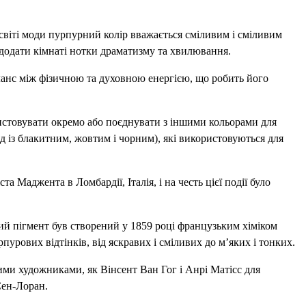
 світі моди пурпурний колір вважається сміливим і сміливим
 додати кімнаті нотки драматизму та хвилювання.
аланс між фізичною та духовною енергією, що робить його
ористовувати окремо або поєднувати з іншими кольорами для
яд із блакитним, жовтим і чорним), які використовуються для
а Маджента в Ломбардії, Італія, і на честь цієї події було
ий пігмент був створений у 1859 році французьким хіміком
ових відтінків, від яскравих і сміливих до м’яких і тонких.
ими художниками, як Вінсент Ван Гог і Анрі Матісс для
Сен-Лоран.