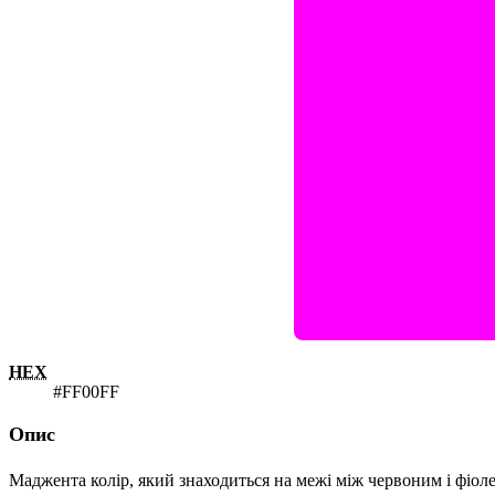
HEX
#FF00FF
Опис
Маджента колір, який знаходиться на межі між червоним і фіоле