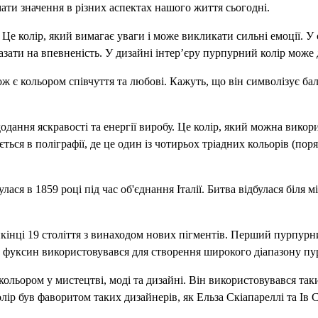
 мати значення в різних аспектах нашого життя сьогодні.
Це колір, який вимагає уваги і може викликати сильні емоції. У
азати на впевненість. У дизайні інтер’єру пурпурний колір може
ож є кольором співчуття та любові. Кажуть, що він символізує б
додання яскравості та енергії виробу. Це колір, який можна вик
ься в поліграфії, де це один із чотирьох тріадних кольорів (пор
 в 1859 році під час об'єднання Італії. Битва відбулася біля міст
кінці 19 століття з винаходом нових пігментів. Перший пурпурн
ксин використовувався для створення широкого діапазону пурпур
льором у мистецтві, моді та дизайні. Він використовувався так
лір був фаворитом таких дизайнерів, як Ельза Скіапареллі та Ів 