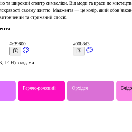
орію та широкий спектр символіки. Від моди та краси до мистецт
яскравості своєму життю. Маджента — це колір, який обов’язково
 витончений та стриманий спосіб.
ента
#c39600
#00b8d3
B, LCH) з кодами
Гарячо-рожевий
Орхідея
Блід