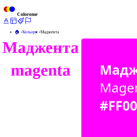
Colorome
🏠️
Кольори
Маджента
Маджента
magenta