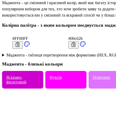
Маджента – це сміливий і красивий колір, який має багату іст
популярним вибором для тих, хто хоче зробити заяву та додати 
використовується він у сміливий та яскравий спосіб чи у більш
Колірна палітра - з яким кольором поєднується мадж
#FF00FF
#00c62b
Маджента - таблиця перетворення між форматами (HEX, RG
Маджента - близькі кольори
Яскраво-
Фуксія
Геліотроп
фіолетовий