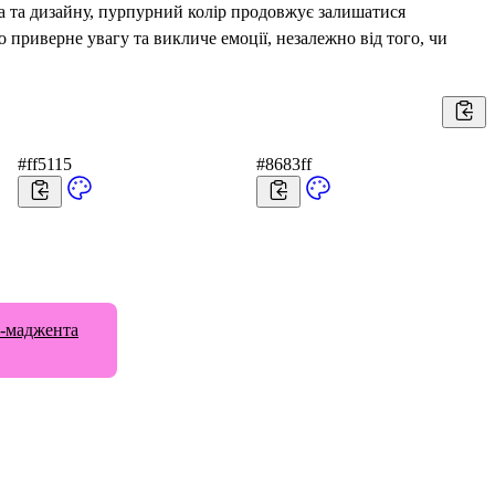
ва та дизайну, пурпурний колір продовжує залишатися
 приверне увагу та викличе емоції, незалежно від того, чи
#ff5115
#8683ff
о-маджента