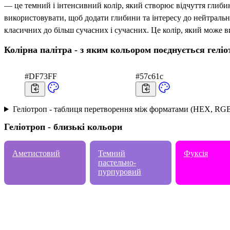
— це темний і інтенсивний колір, який створює відчуття глибин
використовувати, щоб додати глибини та інтересу до нейтрально
класичних до більш сучасних і сучасних. Це колір, який може в
Колірна палітра - з яким кольором поєднується геліо
#DF73FF
#57c61c
Геліотроп - таблиця перетворення між форматами (HEX, RGB
Геліотроп - близькі кольори
Аметистовий
Темний
Фуксія
пастельно-
пурпуровий