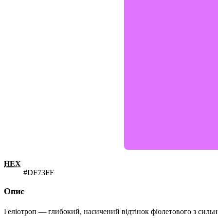
HEX
#DF73FF
Опис
Геліотроп — глибокий, насичений відтінок фіолетового з сильни