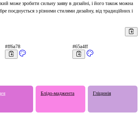
який може зробити сильну заяву в дизайні, і його також можна
бре поєднується з різними стилями дизайну, від традиційних і
#ff6a78
#65a4ff
дея
Блідо-маджента
Гліцинія