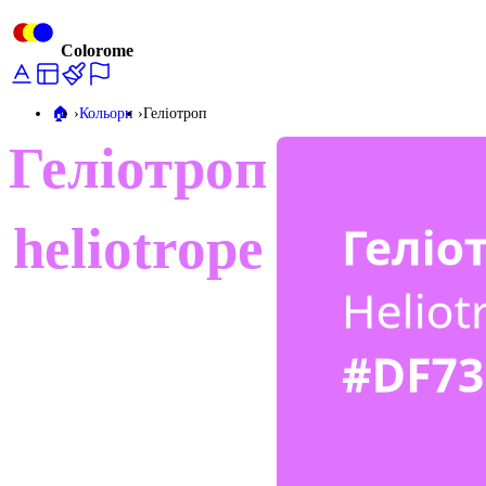
Colorome
🏠️
Кольори
Геліотроп
Геліотроп
heliotrope