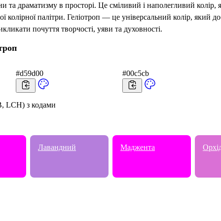
и та драматизму в просторі. Це сміливий і наполегливий колір, 
ї колірної палітри. Геліотроп — це універсальний колір, який до
икликати почуття творчості, уяви та духовності.
троп
#d59d00
#00c5cb
, LCH) з кодами
Лавандний
Маджента
Орхі