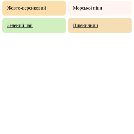
Жовто-персиковий
Морської піни
Зелений чай
Пшеничний