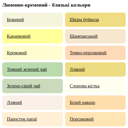
Лимонно-кремовий - близькі кольори
Бежевий
Шкіра буйвола
Канарковий
Шампанський
Кремовий
Темно-персиковий
Темний зелений чай
Лляний
Зелено-сірий чай
Слонова кістка
Лляний
Білий навахо
Паросток папаї
Персиковий