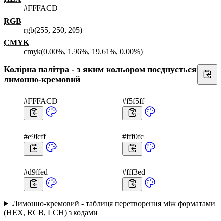
#FFFACD
RGB
rgb(255, 250, 205)
CMYK
cmyk(0.00%, 1.96%, 19.61%, 0.00%)
Колірна палітра - з яким кольором поєднується
лимонно-кремовий
#FFFACD
#f5f5ff
#e9fcff
#fff0fc
#d9ffed
#fff3ed
Лимонно-кремовий - таблиця перетворення між форматами
(HEX, RGB, LCH) з кодами